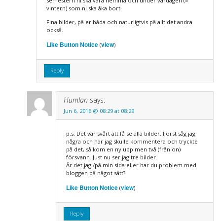
semestern ni ska vara hemma och under vardagen (=
vintern) som ni ska åka bort.
Fina bilder, på er båda och naturligtvis på allt det andra
också.
Like Button Notice
view
(
)
Reply
Humlan
says:
Jun 6, 2016 @ 08:29 at 08:29
p.s. Det var svårt att få se alla bilder. Först såg jag
några och när jag skulle kommentera och tryckte
på det, så kom en ny upp men två (från ön)
försvann. Just nu ser jag tre bilder.
Är det jag /på min sida eller har du problem med
bloggen på något sätt?
Like Button Notice
view
(
)
Reply