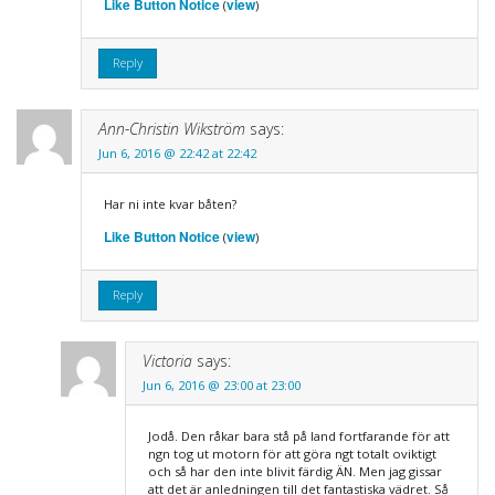
Like Button Notice
view
(
)
Reply
Ann-Christin Wikström
says:
Jun 6, 2016 @ 22:42 at 22:42
Har ni inte kvar båten?
Like Button Notice
view
(
)
Reply
Victoria
says:
Jun 6, 2016 @ 23:00 at 23:00
Jodå. Den råkar bara stå på land fortfarande för att
ngn tog ut motorn för att göra ngt totalt oviktigt
och så har den inte blivit färdig ÄN. Men jag gissar
att det är anledningen till det fantastiska vädret. Så