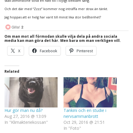
skall åtminstone sova en natt till i löjligt bekväm säng.
Och det där med “Zzzz” kommer nog inträffa mer strax än tänkt.
Jag hoppas att er helg har varit till minst lika stor belåtenhet?
Gilla!
2
Om man mot all förmodan skulle vilja dela på andra sociala
media kan man göra det här. Men bara om man verkligen vill.
X
Facebook
Pinterest
Related
Hur gör man nu då?
Tankini och en studie i
Aug 27, 2016 @ 13:09
nervsammanbrott
In "Klimakteriekossan"
Oct 29, 2016 @ 21:51
In "Foto"