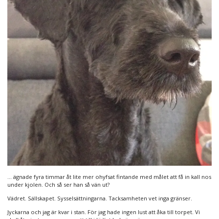
… ägnade fyra timmar åt lite mer ohyfsat fintande med målet att få in kall nos
under kjolen. Och så ser han så vän ut?
Vädret. Sällskapet. Sysselsättningarna. Tacksamheten vet inga gränser.
Jyckarna och jag är kvar i stan. För jag hade ingen lust att åka till torpet. Vi