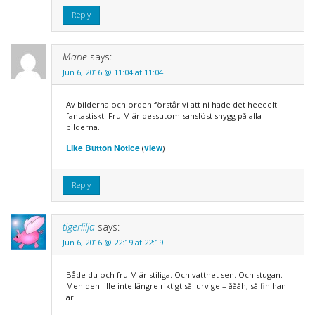
Reply
Marie
says:
Jun 6, 2016 @ 11:04 at 11:04
Av bilderna och orden förstår vi att ni hade det heeeelt
fantastiskt. Fru M är dessutom sanslöst snygg på alla
bilderna.
Like Button Notice
view
(
)
Reply
tigerlilja
says:
Jun 6, 2016 @ 22:19 at 22:19
Både du och fru M är stiliga. Och vattnet sen. Och stugan.
Men den lille inte längre riktigt så lurvige – åååh, så fin han
är!