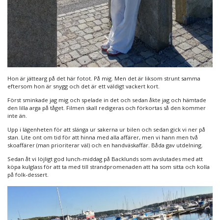
Hon är jättearg på det här fotot. På mig. Men det är liksom strunt samma
eftersom hon är snygg och det är ett väldigt vackert kort.
Först sminkade jag mig och spelade in det och sedan åkte jag och hämtade
den lilla arga på tåget. Filmen skall redigeras och förkortas så den kommer
inte än.
Upp i lägenheten för att slänga ur sakerna ur bilen och sedan gick vi ner på
stan. Lite ont om tid för att hinna med alla affärer, men vi hann men två
skoaffärer (man prioriterar väl) och en handväskaffär. Båda gav utdelning.
Sedan åt vi löjligt god lunch-middag på Backlunds som avslutades med att
köpa kulglass för att ta med till strandpromenaden att ha som sitta och kolla
på folk-dessert.