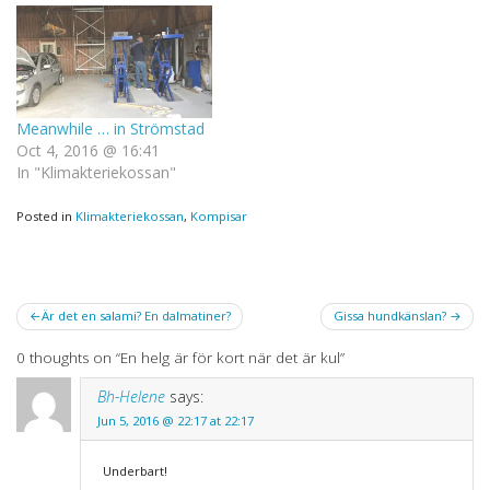
Meanwhile … in Strömstad
Oct 4, 2016 @ 16:41
In "Klimakteriekossan"
Posted in
Klimakteriekossan
,
Kompisar
Post
Är det en salami? En dalmatiner?
Gissa hundkänslan?
navigation
0 thoughts on “
En helg är för kort när det är kul
”
Bh-Helene
says:
Jun 5, 2016 @ 22:17 at 22:17
Underbart!