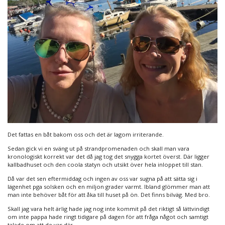
Det fattas en båt bakom oss och det är lagom irriterande.
Sedan gick vi en sväng ut på strandpromenaden och skall man vara
kronologiskt korrekt var det då jag tog det snygga kortet överst. Där ligger
kallbadhuset och den coola statyn och utsikt över hela inloppet till stan.
Då var det sen eftermiddag och ingen av oss var sugna på att sätta sig i
lägenhet pga solsken och en miljon grader varmt. Ibland glömmer man att
man inte behöver båt för att åka till huset på ön. Det finns bilväg. Med bro.
Skall jag vara helt ärlig hade jag nog inte kommit på det riktigt så lättvindigt
om inte pappa hade ringt tidigare på dagen för att fråga något och samtigt
talade om att de var där.