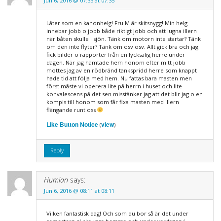
Jun 6, 2016 @ 07:35 at 07:35
Låter som en kanonhelg! Fru M är skitsnygg! Min helg
innebar jobb o jobb både riktigt jobb och att lugna illern
när båten skulle i sjön. Tänk om motorn inte startar? Tänk
om den inte flyter? Tänk om osv osv. Allt gick bra och jag
fick bilder o rapporter från en lycksalig herre under
dagen. När jag hämtade hem honom efter mitt jobb
möttes jag av en rödbränd tankspridd herre som knappt
hade tid att följa med hem. Nu fattas bara masten men
först måste vi operera lite på herrn i huset och lite
konvalescens på det sen misstänker jag att det blir jag o en
kompis till honom som får fixa masten med illern
flängande runt oss
Like Button Notice
view
(
)
Reply
Humlan
says:
Jun 6, 2016 @ 08:11 at 08:11
Vilken fantastisk dag! Och som du bor så är det under