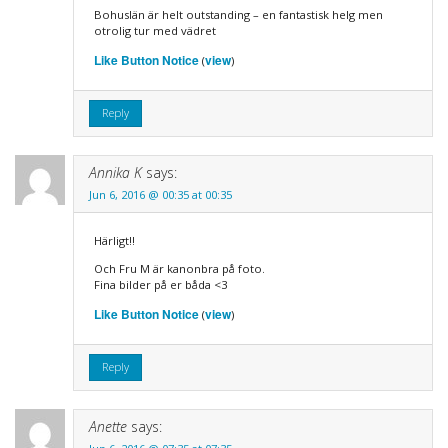
Bohuslän är helt outstanding – en fantastisk helg men
otrolig tur med vädret
Like Button Notice
view
(
)
Reply
Annika K
says:
Jun 6, 2016 @ 00:35 at 00:35
Härligt!!
Och Fru M är kanonbra på foto.
Fina bilder på er båda <3
Like Button Notice
view
(
)
Reply
Anette
says: