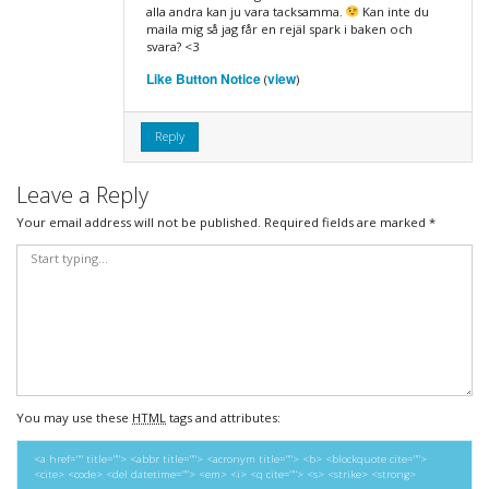
alla andra kan ju vara tacksamma.
Kan inte du
maila mig så jag får en rejäl spark i baken och
svara? <3
Like Button Notice
view
(
)
Reply
Leave a Reply
Your email address will not be published.
Required fields are marked
*
You may use these
HTML
tags and attributes:
<a href="" title=""> <abbr title=""> <acronym title=""> <b> <blockquote cite="">
<cite> <code> <del datetime=""> <em> <i> <q cite=""> <s> <strike> <strong>