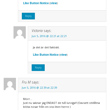
Like Button Notice
view
(
)
Reply
Victoria
says:
Jun 5, 2016 @ 22:21 at 22:21
Ja det är det faktiskt.
Like Button Notice
view
(
)
Reply
Fru M
says:
Jun 5, 2016 @ 22:39 at 22:39
Morr…
Just nu saknar jag ENDAST de två lurviga!! (Oavsett otillåtna
blöta nosar från en viss liten herre )