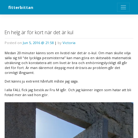
Skip
fitterbittan
to
content
En helg är för kort när det är kul
Posted on
Jun 5, 2016 @ 21:58
|
by
Victoria
Medan 20 minuter känns som en livstid när det är o-kul. Om man skulle vilja
sälla sig till “de lyckliga pessmisterna” kan man göra en skitsnabb matematisk
uträkning och konstatera att om livet är bra och enhörningslyckligt då går
det för fort. Är man däremot deppig med drösvis av problem går det
orimligt långsamt.
Det känns ju extremt hånfullt måste jag säga.
I alla FALL fick jag besök av Fru M igår. Och jag känner ingen som hatar att bli
fotad mer än vad hon gör.