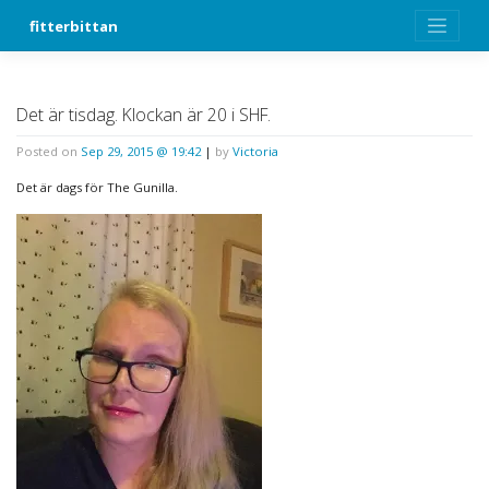
Skip
fitterbittan
to
content
Det är tisdag. Klockan är 20 i SHF.
Posted on
Sep 29, 2015 @ 19:42
|
by
Victoria
Det är dags för The Gunilla.