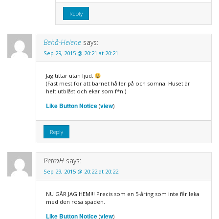
Reply
Behå-Helene
says:
Sep 29, 2015 @ 20:21 at 20:21
Jag tittar utan ljud.
(Fast mest för att barnet håller på och somna. Huset är
helt utblåst och ekar som f*n.)
Like Button Notice
view
(
)
Reply
PetraH
says:
Sep 29, 2015 @ 20:22 at 20:22
NU GÅR JAG HEM!!! Precis som en 5-åring som inte får leka
med den rosa spaden.
Like Button Notice
view
(
)