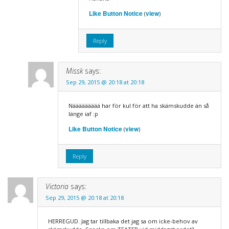
Like Button Notice
view
(
)
Reply
Missk
says:
Sep 29, 2015 @ 20:18 at 20:18
Näääääääää har för kul för att ha skämskudde än så
länge iaf :p
Like Button Notice
view
(
)
Reply
Victoria
says:
Sep 29, 2015 @ 20:18 at 20:18
HERREGUD. Jag tar tillbaka det jag sa om icke-behov av