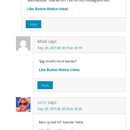
skämskudde. Snacka om TEATER vid middagsbordet?
Like Button Notice
view
(
)
Reply
Missk
says:
Sep 29, 2015 @ 20:19 at 20:19
“Jag missförstod kanske”
Like Button Notice
view
(
)
Reply
carro
says:
Sep 29, 2015 @ 20:20 at 20:20
Men uj vad GP svamlar haha