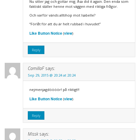
Nu sitter jag och gottar mig. Åsa did it again. Den enda som
faktiskt ställer henne mot väggen med riktiga frågor.
Och varför vänds alltihop mot Isabelle?
“Förlåt för att du är helt rubbad i huvudet”
Like Button Notice
view
(
)
Reply
CamillaF
says:
Sep 29, 2015 @ 20:24 at 20:24
nejmenjagdöööör! på riktigt!!
Like Button Notice
view
(
)
Reply
Missk
says: