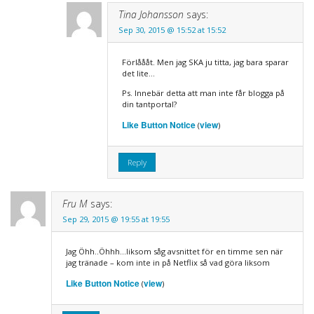
Tina Johansson
says:
Sep 30, 2015 @ 15:52 at 15:52
Förlåååt. Men jag SKA ju titta, jag bara sparar
det lite…
Ps. Innebär detta att man inte får blogga på
din tantportal?
Like Button Notice
view
(
)
Reply
Fru M
says:
Sep 29, 2015 @ 19:55 at 19:55
Jag Öhh..Öhhh…liksom såg avsnittet för en timme sen när
jag tränade – kom inte in på Netflix så vad göra liksom
Like Button Notice
view
(
)