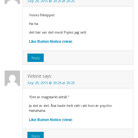
Sep 29, 2015 @ 20:25 at 20:25
Yeees filklippet
Ha ha
det här var det mest Psyko jag sett
Like Button Notice
view
(
)
Reply
Victoria
says:
Sep 29, 2015 @ 20:25 at 20:25
“Det är magstarkt alltså.”
Ja det är det. Åsa hade helt rätt i att hon är psycho.
Hahahaha.
Like Button Notice
view
(
)
Reply