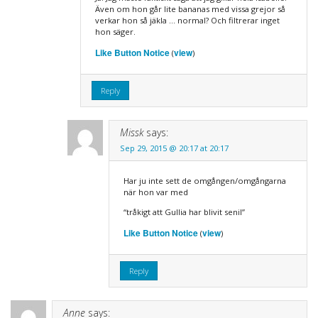
Även om hon går lite bananas med vissa grejor så
verkar hon så jäkla … normal? Och filtrerar inget
hon säger.
Like Button Notice
view
(
)
Reply
Missk
says:
Sep 29, 2015 @ 20:17 at 20:17
Har ju inte sett de omgången/omgångarna
när hon var med
“tråkigt att Gullia har blivit senil”
Like Button Notice
view
(
)
Reply
Anne
says: