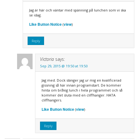
Jag är här och väntar med spänning på lunchen som vi ska
se idag.
Like Button Notice
view
(
)
Reply
Victoria
says:
Sep 29, 2015 @ 19:50 at 19:50
Jag med. Dock slänger jag ur mig en kvalificerad
gissning så här innan programstart. De kommer
hinta om bråkig lunch i hela programmet och så
kommer det sluta med en cliffhanger. HATA
cliffhangers.
Like Button Notice
view
(
)
Reply