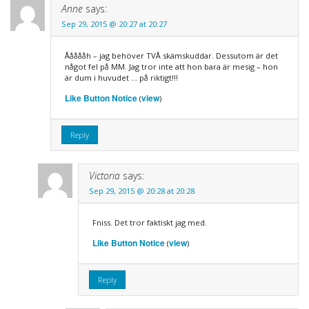
Anne
says:
Sep 29, 2015 @ 20:27 at 20:27
Åååååh – jag behöver TVÅ skämskuddar. Dessutom är det
något fel på MM. Jag tror inte att hon bara är mesig – hon
är dum i huvudet … på riktigt!!!
Like Button Notice
view
(
)
Reply
Victoria
says:
Sep 29, 2015 @ 20:28 at 20:28
Fniss. Det tror faktiskt jag med.
Like Button Notice
view
(
)
Reply