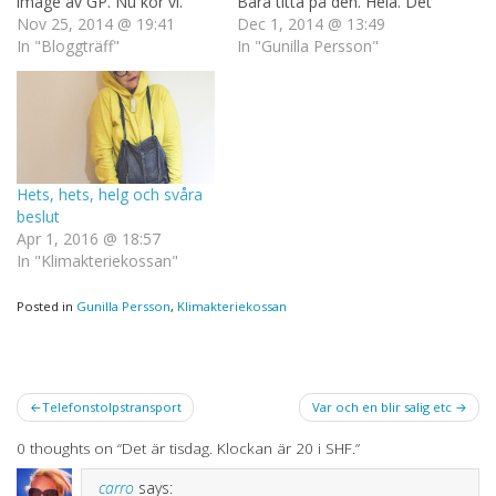
image av GP. Nu kör vi.
Bara titta på den. Hela. Det
Nov 25, 2014 @ 19:41
är värt det för man fnissar
Dec 1, 2014 @ 13:49
In "Bloggträff"
jättemycket. Sen undrar
In "Gunilla Persson"
man om GP faktiskt är en
tillräckligt bra skådis för att
komma undan med att…
Hets, hets, helg och svåra
beslut
Apr 1, 2016 @ 18:57
In "Klimakteriekossan"
Posted in
Gunilla Persson
,
Klimakteriekossan
Post
Telefonstolpstransport
Var och en blir salig etc
navigation
0 thoughts on “
Det är tisdag. Klockan är 20 i SHF.
”
carro
says: