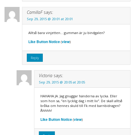
CamillaF
says:
Sep 29, 2015 @ 20:01 at 20:01
Alltså bara vinjetten… gumman är ju bindgalen?
Like Button Notice
view
(
)
Reply
Victoria
says:
Sep 29, 2015 @ 20:05 at 20:05
HAHAHA JA. Jag gnuggar händerna av lycka. Eller
som hon sa, “en lycklig dag i mitt liv”. De skall alltså
bråka om hennes skuld till Fk med barnbidragen?
Åhhhh!
Like Button Notice
view
(
)