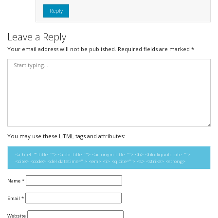
Reply
Leave a Reply
Your email address will not be published.
Required fields are marked
*
You may use these
HTML
tags and attributes:
<a href="" title=""> <abbr title=""> <acronym title=""> <b> <blockquote cite="">
<cite> <code> <del datetime=""> <em> <i> <q cite=""> <s> <strike> <strong>
Name
*
Email
*
Website