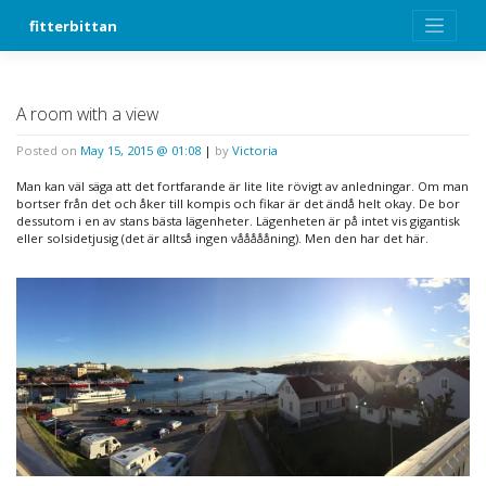
Skip
fitterbittan
to
content
A room with a view
Posted on
May 15, 2015 @ 01:08
|
by
Victoria
Man kan väl säga att det fortfarande är lite lite rövigt av anledningar. Om man
bortser från det och åker till kompis och fikar är det ändå helt okay. De bor
dessutom i en av stans bästa lägenheter. Lägenheten är på intet vis gigantisk
eller solsidetjusig (det är alltså ingen våååååning). Men den har det här.