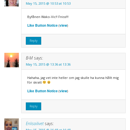
May 15, 2015 @ 10:53 at 10:53
Byfånen Wako-Vic!! Fniss!!!
Like Button Notice
view
(
)
Reply
B-M
says:
May 15, 2015 @ 13:36 at 13:36
Hahaha, jag vet inte heller om jag skulle ha kunna hållt mig
för skratt
Like Button Notice
view
(
)
Reply
Enlisailivet
says:
May 15, 2015 @ 16:48 at 16:48