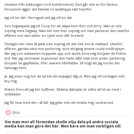
Utsikten från balkongen (och köksfönstret). Den går inte av för hackor.
Dessutom ligger det faktiskt en badklippa rakt framför.
Jag vill bo där. Herregud vad jag vill bo där.
Sen Segwayade jag till Coop för att släpa hem Ben och Jerry. Man är inte
osynlig med Segway. Man blir inte mer osynlig om man parkerar den utanför
affären och den välter en cykel som står bredvid.
Slutligen blir man så jäkla icke-osynlig att det inte ens är mätbart. Utanför
affären, ganska nära min parkering, stod ett gäng stramt coola tonårstjejer.
När jag och matkassen hoppade upp och skulle köra iväg började de fnittra
tyst. När jag rammade soptunnan den hade stått lutat mot under parkering
började de gapflabba. Eller snarare hånflabba. Så högt att jag hörde det
halvvägs hem.
Ja. Jag inser nog hur de tyckte att ekipaget såg ut. Men jag vill verkligen inte
bry mig.
Risken finns att jag blir byfånen. Sådana stämplar är svåra att bli av med i
småstäder.
Jag får leva med det i så fall. Jag gillar inte att inrätta mig i andras led.
Gilla!
Om man mot all förmodan skulle vilja dela på andra sociala
media kan man göra det här. Men bara om man verkligen vill.