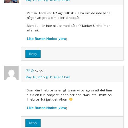
Rätt så. Tänk vad tråkigt folk skulle ha om de inte hade
någon att prata om eller skratta åt.
Men du – är inte ni ute med båten? Tänker Ursholmen
eller så…
Like Button Notice
view
(
)
Reply
PGW
says:
May 16, 2015 @ 11:48 at 11:48
Som din lillebror sa en gång när vi övriga sa att det finn
alltid en kuf i varje studentkorridor. “Nää inte i min!” Sa
lillebror. Nä just det. Ähum
Like Button Notice
view
(
)
Reply