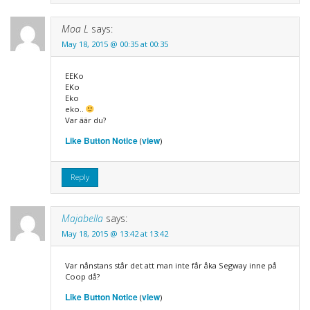
Moa L
says:
May 18, 2015 @ 00:35 at 00:35
EEKo
EKo
Eko
eko..
Var äär du?
Like Button Notice
view
(
)
Reply
Majabella
says:
May 18, 2015 @ 13:42 at 13:42
Var nånstans står det att man inte får åka Segway inne på
Coop då?
Like Button Notice
view
(
)