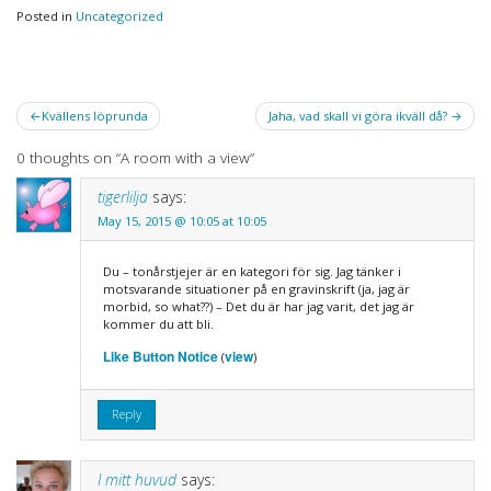
Posted in
Uncategorized
Post
Kvällens löprunda
Jaha, vad skall vi göra ikväll då?
navigation
0 thoughts on “
A room with a view
”
tigerlilja
says:
May 15, 2015 @ 10:05 at 10:05
Du – tonårstjejer är en kategori för sig. Jag tänker i
motsvarande situationer på en gravinskrift (ja, jag är
morbid, so what??) – Det du är har jag varit, det jag är
kommer du att bli.
Like Button Notice
view
(
)
Reply
I mitt huvud
says: