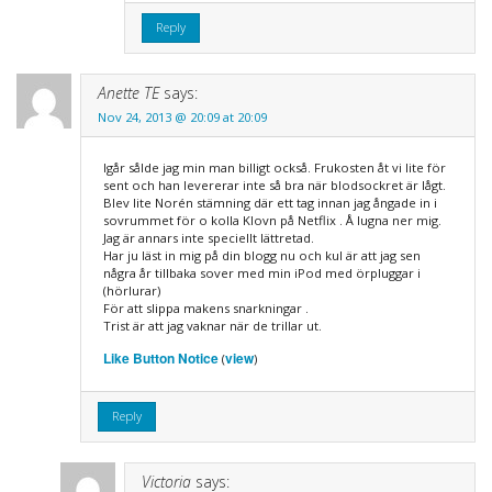
Reply
Anette TE
says:
Nov 24, 2013 @ 20:09 at 20:09
Igår sålde jag min man billigt också. Frukosten åt vi lite för
sent och han levererar inte så bra när blodsockret är lågt.
Blev lite Norén stämning där ett tag innan jag ångade in i
sovrummet för o kolla Klovn på Netflix . Å lugna ner mig.
Jag är annars inte speciellt lättretad.
Har ju läst in mig på din blogg nu och kul är att jag sen
några år tillbaka sover med min iPod med örpluggar i
(hörlurar)
För att slippa makens snarkningar .
Trist är att jag vaknar när de trillar ut.
Like Button Notice
view
(
)
Reply
Victoria
says: