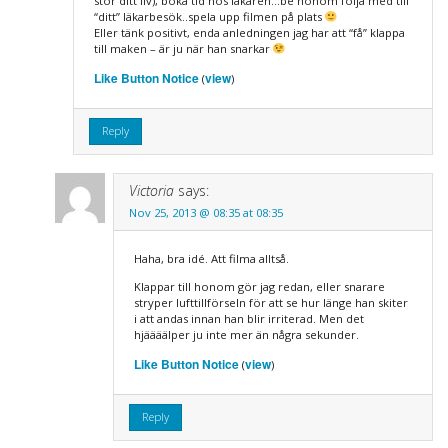
stör ditt liv), boka tid hos läkaren…be honom följa med till
“ditt” läkarbesök..spela upp filmen på plats
Eller tänk positivt, enda anledningen jag har att “få” klappa
till maken – är ju när han snarkar
Like Button Notice
view
(
)
Reply
Victoria
says:
Nov 25, 2013 @ 08:35 at 08:35
Haha, bra idé. Att filma alltså.
Klappar till honom gör jag redan, eller snarare
stryper lufttillförseln för att se hur länge han skiter
i att andas innan han blir irriterad. Men det
hjäääälper ju inte mer än några sekunder.
Like Button Notice
view
(
)
Reply