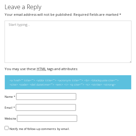
Leave a Reply
Your email address will not be published.
Required fields are marked
*
You may use these
HTML
tags and attributes:
<a href="" title=""> <abbr title=""> <acronym title=""> <b> <blockquote cite="">
<cite> <code> <del datetime=""> <em> <i> <q cite=""> <s> <strike> <strong>
Name
*
Email
*
Website
Notify me of follow-up comments by email.