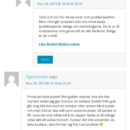
Nov 24, 2013 @ 20:39 at 20:39
Tack och lov för dessa lurar och poddar/paddor.
Men i förrgår lyckades inte ens mina bästa
ljuddämpande stänga ute snarkningarna. De är ju så
tröttsamma rent generellt de där karlarna. Billiga
är de också.
Like Button Notice
view
(
)
Reply
Tigerhumlan
says:
Nov 24, 2013 @ 21:43 at 21:43
Prova att byta kudde! Min gubbe snarkar inte alls lika
mycket sedan jag gav honom en wellpur kudde från jysk,
går nog lika bra med en tempur eller annan hård kudde
om man inte är lika snål som undertecknad. Så kanske ni
får sova lite mer båda två å du slipper tänka ut så många
olika sätt att avliva honom. Funkar det inte använder du
bara kudden, den formar sig fint runt ansiktet