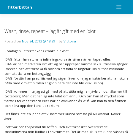
Skip
fitterbittan
to
content
Wash, rinse, repeat – jag är gift med en idiot
Posted on
Nov 24, 2013 @ 18:29
|
by
Victoria
Söndagen i eftertankens kranka blekhet.
IDAG fattar han att hans inlärningskurva är sämre än en tapetrulles.
IDAG är han medveten om att jag har upprepat samma sak sjuttioelva gånger
i veckan och att försöka få honom att fatta är ungefär lika tillfredsställande
som att skalla en betongvägg.
IDAG förstår han preciiiiis vad jag säger (även om jag misstänker att han skulle
hålla med om att himlen är grön bara det inte blir diskussion).
IDAG kommer inte jag att gå med på att sätta mig i en jävla bil och åka ner till
Göteborg. Men det har jag inte talat om ännu. Och om han så mycket som
fjärtar i fel väderstreck eller har en avvikande åsikt så kan han ta den åsikten
och köra upp den i analus rektum.
Det finns inte en janne att vi kommer kunna samsas på 60 kvadrat. Näver
äver.
Inatt var han förpassad till soffan. Och likt förbaskat överröstade
snarkningarna min ljudbok i sovrummet. Det är mad skills att kunna väsnas så