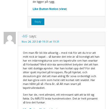
de ligger på rygg.
Like Button Notice
view
(
)
Reply
-ME-
says:
Nov 24, 2013 @ 19:31 at 19:31
Om man får bli lite allvarlig – med risk för att du tror att
mitt nick är kapat – så kanske det inte är så konstigt att han
har en inlärningskurva som en tapetrulle om han snarkar
så förbaskat? Med största sannolikhet betyder det att han
har rätt duktiga apnéer. Har han kollat upp det? För det
sliter sjukt mycket på kroppen, ffa på hjärtat, och
dessutom gör det att man aldrig får sova ordentligt och
det kan göra vem som helst rätt korkat rätt snabbt. Har
man hållit på så i flera år, så ÄR man snart på
tapetrullestadiet.
Sen har de, rent allmänt, ett intressant sätt att ta till sig
fakta. Du MÅSTE testa hundmetoden. Det är helt pinsamt
så bra det funkar.