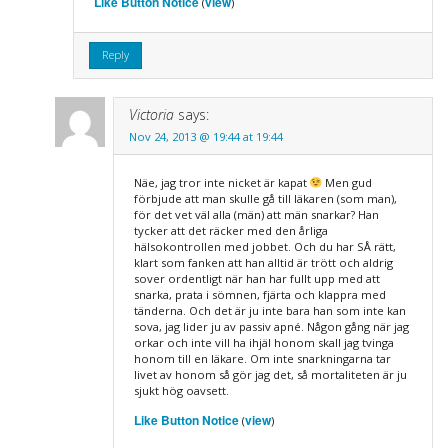
Like Button Notice
view
(
)
Reply
Victoria
says:
Nov 24, 2013 @ 19:44 at 19:44
Näe, jag tror inte nicket är kapat
Men gud
förbjude att man skulle gå till läkaren (som man),
för det vet väl alla (män) att män snarkar? Han
tycker att det räcker med den årliga
hälsokontrollen med jobbet. Och du har SÅ rätt,
klart som fanken att han alltid är trött och aldrig
sover ordentligt när han har fullt upp med att
snarka, prata i sömnen, fjärta och klappra med
tänderna. Och det är ju inte bara han som inte kan
sova, jag lider ju av passiv apné. Någon gång när jag
orkar och inte vill ha ihjäl honom skall jag tvinga
honom till en läkare. Om inte snarkningarna tar
livet av honom så gör jag det, så mortaliteten är ju
sjukt hög oavsett.
Like Button Notice
view
(
)