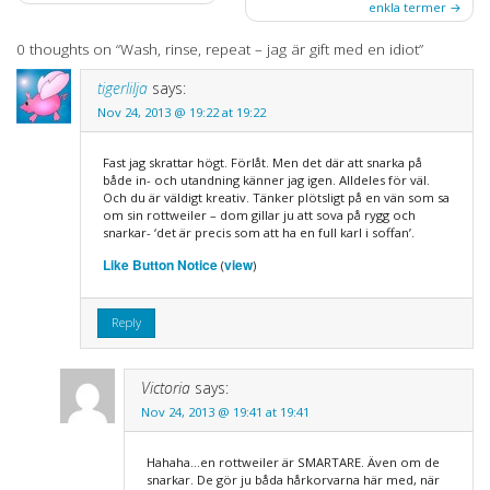
enkla termer
navigation
0 thoughts on “
Wash, rinse, repeat – jag är gift med en idiot
”
tigerlilja
says:
Nov 24, 2013 @ 19:22 at 19:22
Fast jag skrattar högt. Förlåt. Men det där att snarka på
både in- och utandning känner jag igen. Alldeles för väl.
Och du är väldigt kreativ. Tänker plötsligt på en vän som sa
om sin rottweiler – dom gillar ju att sova på rygg och
snarkar- ‘det är precis som att ha en full karl i soffan’.
Like Button Notice
view
(
)
Reply
Victoria
says:
Nov 24, 2013 @ 19:41 at 19:41
Hahaha…en rottweiler är SMARTARE. Även om de
snarkar. De gör ju båda hårkorvarna här med, när