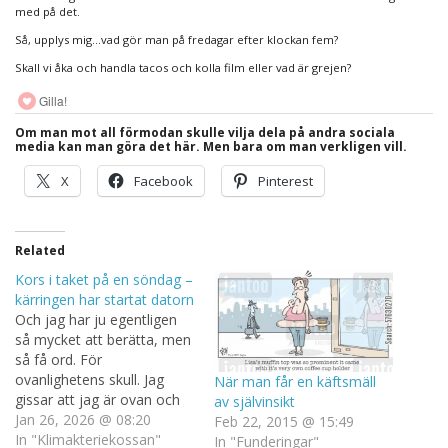
med på det.
Så, upplys mig…vad gör man på fredagar efter klockan fem?
Skall vi åka och handla tacos och kolla film eller vad är grejen?
Gilla!
Om man mot all förmodan skulle vilja dela på andra sociala
media kan man göra det här. Men bara om man verkligen vill.
X
Facebook
Pinterest
Related
Kors i taket på en söndag –
kärringen har startat datorn
Och jag har ju egentligen
så mycket att berätta, men
så få ord. För
ovanlighetens skull. Jag
När man får en käftsmäll
gissar att jag är ovan och
av självinsikt
kanske glömt hur man gör,
Jan 26, 2026 @ 08:20
Feb 22, 2015 @ 15:49
trots att det inte var så
In "Klimakteriekossan"
In "Funderingar"