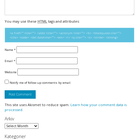
You may use these
HTML
tags and attributes:
<a href="" title=""> <abbr title=""> <acronym title=""> <b> <blockquote cite="">
<cite> <code> <del datetime=""> <em> <i> <q cite=""> <s> <strike> <strong>
Name
*
Email
*
Website
Notify me of follow-up comments by email.
This site uses Akismet to reduce spam.
Learn how your comment data is
processed.
Arkiv
Arkiv
Kategorier