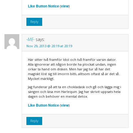
Like Button Notice
view
(
)
Reply
-ME-
says:
Nov 29, 2013 @ 20:19 at 20:19
Här sitter två framför Idol och två framför varsin dator.
Alla ignorerar att någon borde ha plockat undan, ingen
orkar ta hand om disken. Men har jag tur så har det
magiskt löst sig till imorrn bitti, alltsom oftast så är det så.
Mycket märkligt.
Jag funderar på att ta en chokladask och gå och lägga mig i
sängen och läsa min Harlequin. Jag har skrivit uppsats hela
dagen och behöver en mental detox.
Like Button Notice
view
(
)
Reply