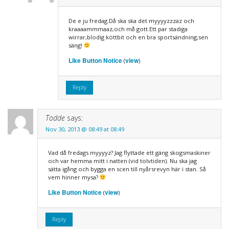
De e ju fredag.Då ska ska det myyyyzzzaz och
kraaaammmaaz,och må gott.Ett par stadiga
wirrar,blodig köttbit och en bra sportsändning,sen
säng!
Like Button Notice
view
(
)
Reply
Todde
says:
Nov 30, 2013 @ 08:49 at 08:49
Vad då fredags myyyyz? Jag flyttade ett gäng skogsmaskiner
och var hemma mitt i natten (vid tolvtiden). Nu ska jag
sätta igång och bygga en scen till nyårsrevyn här i stan. Så
vem hinner mysa?
Like Button Notice
view
(
)
Reply