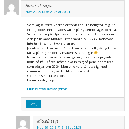
Anette TE
says:
Nov 29, 2013 @ 20:24 at 20:24
Som jag sa förra veckan är fredagen lite helig för mig. Så
efter jobbet inhandlades varor på Systembolaget och Ica.
Sonen skulle på något event med jobbet , så husbonden
och jag käkade Moules Frites med aioli. Dvs vi behövde
inte ta hänsyn till tycke o smak.
Jag älskar att laga mat, på fredagarna speciellt, så jag kanske
får ta på mig en del av makens snarkningar
Nu är det slapparsoffan som gäller , helst hade jag velat
kolla på På Spåret- måste öva in mig på pensionärslivet
som börjar om 20 år. Men ville vara sällskaplig med
mannen i mitt liv , så det blev hockey ist.
Och min smarta telefon.
Ha en trevlig helg.
Like Button Notice
view
(
)
Reply
MickeB
says:
Nov 29, 2013 @ 21:38 at 21:38