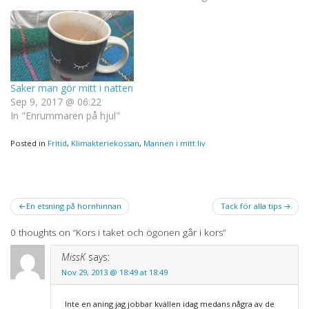
många evigheter sedan
sist, men tangenterna på
datorn känns obegripligt
främmande. Nåja, det blir
som det…
Saker man gör mitt i natten
Sep 9, 2017 @ 06:22
In "Enrummaren på hjul"
Posted in
Fritid
,
Klimakteriekossan
,
Mannen i mitt liv
Post
En etsning på hornhinnan
Tack för alla tips
navigation
0 thoughts on “
Kors i taket och ögonen går i kors
”
MissK
says:
Nov 29, 2013 @ 18:49 at 18:49
Inte en aning jag jobbar kvällen idag medans några av de