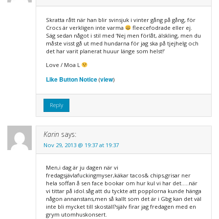
Skratta rått när han blir svinsjuk i vinter gång på gång, för
Crocs är verkligen inte varma
fleecefodrade eller ej.
Säg sedan något i stil med ‘Nej men förlåt, älskling, men du
måste visst gå ut med hundarna för jag ska på tjejhelg och
det har varit planerat huuur länge som helst!’
Love / Moa L
Like Button Notice
view
(
)
Reply
Karin
says:
Nov 29, 2013 @ 19:37 at 19:37
Men,i dag är ju dagen när vi
fredagsjävlafuckingmyser,käkar tacos& chips,grisar ner
hela soffan å sen face bookar om hur kul vi har det…..när
vi tittar på idol.såg att du tyckte att popplorna kunde hänga
någon annanstans,men så kallt som det är i Gbg kan det väl
inte bli mycket till skoställ?själv firar jag fredagen med en
grym utomhuskonsert.