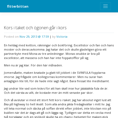
Skip
fitterbittan
to
content
Kors i taket och ögonen går i kors
Posted on
Nov 29, 2013 @ 17:59
|
by
Victoria
En heldag med kvitton, räkningar och bokföring. Excellistor och fan och hans
moster och deras avkomma. Jag hatar det och skulle gladeligen göra ett
partnerbyte med Mona av tre anledningar. Monas snubbe är bra på
excellistor, att massera och han har inte foppatofflor på sig.
Men nu är jag klar. För den här månaden.
Jomensåatte, maken knatade ju glatt till jobbet i de SVINFULA fopplarna
imorse. Jag frågade om kollegornas kommentarer. Men nu surar han
antagligen lite till, för de hade inte sagt något. Bara fnissat lite medlidsamt.
Jag undrar lite vad som krävs för att han skall inse hur jäääääkla fula de är.
Och det värsta av allt, de kostade mer än mitt senaste par skor.
Och så avslutar vi med ett stort fett kors i taket. Jag har absolut inget lust att
åka på highway to hell ikväll. Som alla andra jäkla fredagkvällar i mitt liv. Jag
vill leka normal och däcka på soffan direkt efter jobbet, inte klockan nio på
kvällen när det är dags att gå och lägga sig. Tydligen var detta en vecka med
två torsdagar och en snöboll skulle ha en chans i helvetet för maken gick