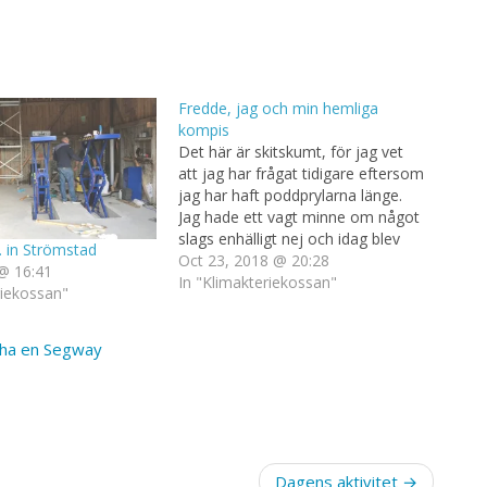
Fredde, jag och min hemliga
kompis
Det här är skitskumt, för jag vet
att jag har frågat tidigare eftersom
jag har haft poddprylarna länge.
Jag hade ett vagt minne om något
slags enhälligt nej och idag blev
 in Strömstad
det väl ett rätt enhälligt ja? Inte
Oct 23, 2018 @ 20:28
@ 16:41
nog med att mitt närminne är
In "Klimakteriekossan"
riekossan"
värdelöst, nu börjar jag tydligen
få…
re ha en Segway
Dagens aktivitet