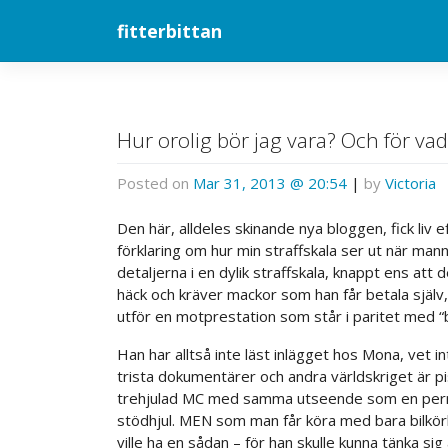
Skip
fitterbittan
to
content
Hur orolig bör jag vara? Och för vad
Posted on
Mar 31, 2013 @ 20:54
|
by
Victoria
Den här, alldeles skinande nya bloggen, fick liv 
förklaring om hur min straffskala ser ut när man
detaljerna i en dylik straffskala, knappt ens att 
häck och kräver mackor som han får betala själv
utför en motprestation som står i paritet med “b
Han har alltså inte läst inlägget hos Mona, vet i
trista dokumentärer och andra världskriget är pis
trehjulad MC med samma utseende som en permo
stödhjul. MEN som man får köra med bara bilkörk
ville ha en sådan – för han skulle kunna tänka s