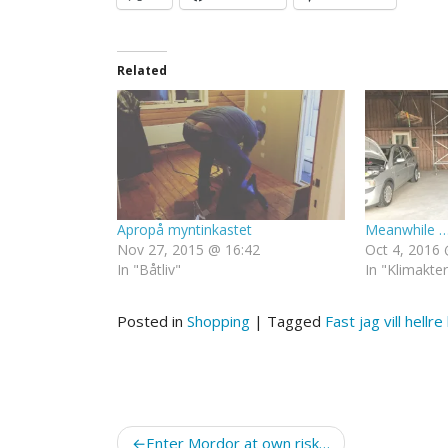
Related
Apropå myntinkastet
Meanwhile …
Nov 27, 2015 @ 16:42
Oct 4, 2016 
In "Båtliv"
In "Klimakte
Posted in
Shopping
|
Tagged
Fast jag vill hell
Post
Enter Mordor at own risk…