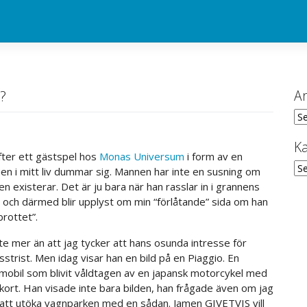
?
Ar
Ark
Ka
efter ett gästspel hos
Monas Universum
i form av en
Kat
nen i mitt liv dummar sig. Mannen har inte en susning om
den existerar. Det är ju bara när han rasslar in i grannens
, och därmed blir upplyst om min “förlåtande” sida om han
rottet”.
nte mer än att jag tycker att hans osunda intresse för
strist. Men idag visar han en bild på en Piaggio. En
bil som blivit våldtagen av en japansk motorcykel med
ort. Han visade inte bara bilden, han frågade även om jag
ig att utöka vagnparken med en sådan. Jamen GIVETVIS vill