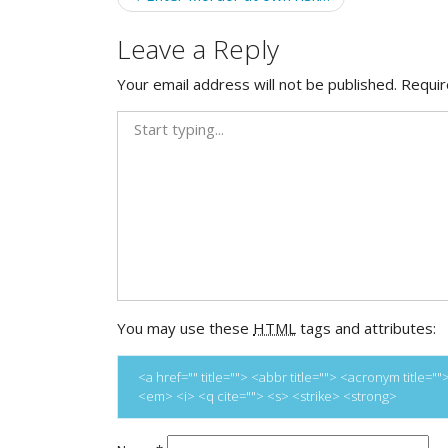
navigation
Leave a Reply
Your email address will not be published.
Requir
You may use these
HTML
tags and attributes:
<a href="" title=""> <abbr title=""> <acronym title
<em> <i> <q cite=""> <s> <strike> <strong>