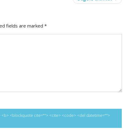
ed fields are marked
*
=""> <b> <blockquote cite=""> <cite> <code> <del datetime="">