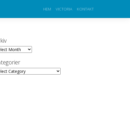
HEM
VICTORIA
KONTAKT
kiv
iv
tegorier
egorier