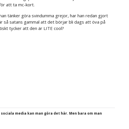
för att ta mc-kort.
tt han tänker göra svindumma grejor, har han redan gjort
är så satans gammal att det börjar bli dags att öva på
iskt tycker att den är LITE cool?
a sociala media kan man göra det här. Men bara om man