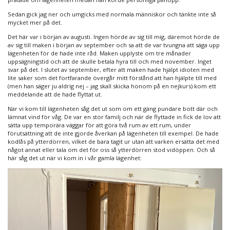
Sedan gick jag ner och umgicks med normala människor och tänkte inte så
mycket mer på det.
Det här var i början av augusti. Ingen hörde av sig till mig, däremot hörde de
av sig till maken i början av september och sa att de var tvungna att säga upp
lägenheten för de hade inte råd. Maken upplyste om tre månader
uppsägningstid och att de skulle betala hyra till och med november. Inget
svar på det. I slutet av september, efter att maken hade hjälpt idioten med
lite saker som det fortfarande övergår mitt förstånd att han hjälpte till med
(men han säger ju aldrig nej – jag skall skicka honom på en nejkurs) kom ett
meddelande att de hade flyttat ut.
När vi kom till lägenheten såg det ut som om ett gäng pundare bott där och
lämnat vind för våg. De var en stor familj och när de flyttade in fick de lov att
sätta upp temporära väggar för att göra två rum av ett rum, under
förutsättning att de inte gjorde åverkan på lägenheten till exempel. De hade
kodlås på ytterdörren, vilket de bara tagit ur utan att varken ersätta det med
något annat eller tala om det för oss så ytterdörren stod vidöppen. Och så
här såg det ut när vi kom in i vår gamla lägenhet: