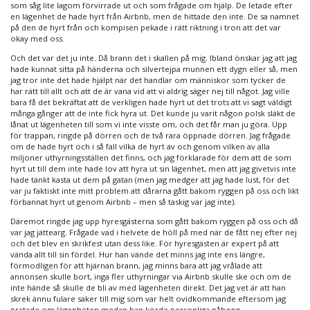
som såg lite lagom förvirrade ut och som frågade om hjälp. De letade efter
en lägenhet de hade hyrt från Airbnb, men de hittade den inte. De sa namnet
på den de hyrt från och kompisen pekade i rätt riktning i tron att det var
okay med oss.
Och det var det ju inte. Då brann det i skallen på mig. Ibland önskar jag att jag
hade kunnat sitta på händerna och silvertejpa munnen ett dygn eller så, men
jag tror inte det hade hjälpt när det handlar om människor som tycker de
har rätt till allt och att de är vana vid att vi aldrig säger nej till något. Jag ville
bara få det bekräftat att de verkligen hade hyrt ut det trots att vi sagt väldigt
många gånger att de inte fick hyra ut. Det kunde ju varit någon polsk släkt de
lånat ut lägenheten till som vi inte visste om, och det får man ju göra. Upp
för trappan, ringde på dörren och de två rara öppnade dörren. Jag frågade
om de hade hyrt och i så fall vilka de hyrt av och genom vilken av alla
miljoner uthyrningsställen det finns, och jag förklarade för dem att de som
hyrt ut till dem inte hade lov att hyra ut sin lägenhet, men att jag givetvis inte
hade tänkt kasta ut dem på gatan (men jag medger att jag hade lust, för det
var ju faktiskt inte mitt problem att dårarna gått bakom ryggen på oss och likt
förbannat hyrt ut genom Airbnb – men så taskig var jag inte).
Däremot ringde jag upp hyresgästerna som gått bakom ryggen på oss och då
var jag jättearg. Frågade vad i helvete de höll på med när de fått nej efter nej
och det blev en skrikfest utan dess like. För hyresgästen är expert på att
vända allt till sin fördel. Hur han vände det minns jag inte ens längre,
förmodligen för att hjärnan brann, jag minns bara att jag vrålade att
annonsen skulle bort, inga fler uthyrningar via Airbnb skulle ske och om de
inte hände så skulle de bli av med lägenheten direkt. Det jag vet är att han
skrek ännu fulare saker till mig som var helt ovidkommande eftersom jag
pratade om lägenheten medan han körde personliga påhopp.