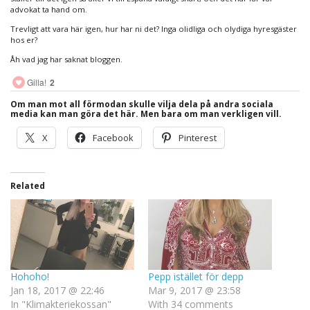
advokat ta hand om.
Trevligt att vara här igen, hur har ni det? Inga olidliga och olydiga hyresgäster
hos er?
Åh vad jag har saknat bloggen.
Gilla!
2
Om man mot all förmodan skulle vilja dela på andra sociala
media kan man göra det här. Men bara om man verkligen vill.
X
Facebook
Pinterest
Related
Hohoho!
Pepp istället för depp
Jan 18, 2017 @ 22:46
Mar 9, 2017 @ 23:58
In "Klimakteriekossan"
With 34 comments