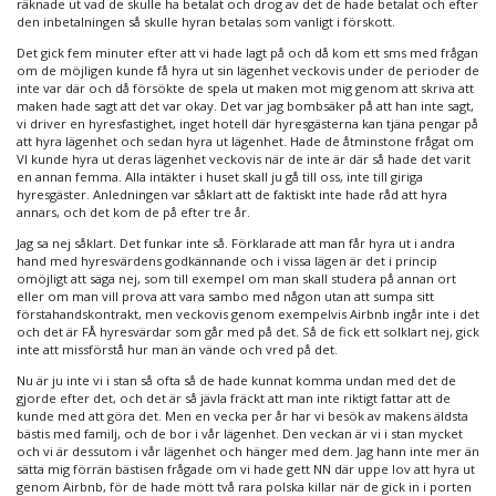
räknade ut vad de skulle ha betalat och drog av det de hade betalat och efter
den inbetalningen så skulle hyran betalas som vanligt i förskott.
Det gick fem minuter efter att vi hade lagt på och då kom ett sms med frågan
om de möjligen kunde få hyra ut sin lägenhet veckovis under de perioder de
inte var där och då försökte de spela ut maken mot mig genom att skriva att
maken hade sagt att det var okay. Det var jag bombsäker på att han inte sagt,
vi driver en hyresfastighet, inget hotell där hyresgästerna kan tjäna pengar på
att hyra lägenhet och sedan hyra ut lägenhet. Hade de åtminstone frågat om
VI kunde hyra ut deras lägenhet veckovis när de inte är där så hade det varit
en annan femma. Alla intäkter i huset skall ju gå till oss, inte till giriga
hyresgäster. Anledningen var såklart att de faktiskt inte hade råd att hyra
annars, och det kom de på efter tre år.
Jag sa nej såklart. Det funkar inte så. Förklarade att man får hyra ut i andra
hand med hyresvärdens godkännande och i vissa lägen är det i princip
omöjligt att säga nej, som till exempel om man skall studera på annan ort
eller om man vill prova att vara sambo med någon utan att sumpa sitt
förstahandskontrakt, men veckovis genom exempelvis Airbnb ingår inte i det
och det är FÅ hyresvärdar som går med på det. Så de fick ett solklart nej, gick
inte att missförstå hur man än vände och vred på det.
Nu är ju inte vi i stan så ofta så de hade kunnat komma undan med det de
gjorde efter det, och det är så jävla fräckt att man inte riktigt fattar att de
kunde med att göra det. Men en vecka per år har vi besök av makens äldsta
bästis med familj, och de bor i vår lägenhet. Den veckan är vi i stan mycket
och vi är dessutom i vår lägenhet och hänger med dem. Jag hann inte mer än
sätta mig förrän bästisen frågade om vi hade gett NN där uppe lov att hyra ut
genom Airbnb, för de hade mött två rara polska killar när de gick in i porten