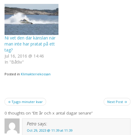
Ni vet den där känslan när
man inte har pratat på ett
tag?
Jul 16, 2016 @ 14:46
In "Båtliv"
Posted in
Klimakteriekossan
Post
Tjugo minuter kvar
Next Post
navigation
0 thoughts on “
Ett år och x antal dagar senare
”
Petra
says:
Oct 29, 2023 @ 11:39 at 11:39