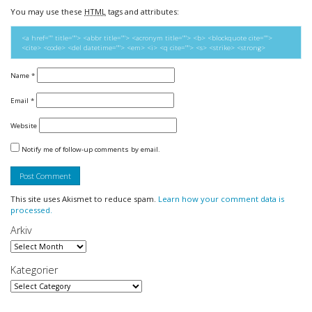
You may use these
HTML
tags and attributes:
<a href="" title=""> <abbr title=""> <acronym title=""> <b> <blockquote cite="">
<cite> <code> <del datetime=""> <em> <i> <q cite=""> <s> <strike> <strong>
Name
*
Email
*
Website
Notify me of follow-up comments by email.
This site uses Akismet to reduce spam.
Learn how your comment data is
processed.
Arkiv
Arkiv
Kategorier
Kategorier