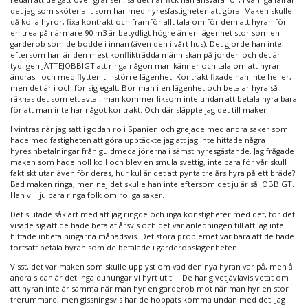
det jag som sköter allt som har med hyresfastigheten att göra. Maken skulle
då kolla hyror, fixa kontrakt och framför allt tala om för dem att hyran för
en trea på närmare 90 m3 är betydligt högre än en lägenhet stor som en
garderob som de bodde i innan (även den i vårt hus). Det gjorde han inte,
eftersom han är den mest konflikträdda människan på jorden och det är
tydligen JÄTTEJOBBIGT att ringa någon man känner och tala om att hyran
ändras i och med flytten till större lägenhet. Kontrakt fixade han inte heller,
men det är i och för sig egalt. Bor man i en lägenhet och betalar hyra så
räknas det som ett avtal, man kommer liksom inte undan att betala hyra bara
för att man inte har något kontrakt. Och där släppte jag det till maken.
I vintras när jag satt i godan ro i Spanien och grejade med andra saker som
hade med fastigheten att göra upptäckte jag att jag inte hittade några
hyresinbetalningar från guldmedaljörerna i sämst hyresgästande. Jag frågade
maken som hade noll koll och blev en smula svettig, inte bara för vår skull
faktiskt utan även för deras, hur kul är det att pynta tre års hyra på ett bräde?
Bad maken ringa, men nej det skulle han inte eftersom det ju är så JOBBIGT.
Han vill ju bara ringa folk om roliga saker.
Det slutade såklart med att jag ringde och inga konstigheter med det, för det
visade sig att de hade betalat årsvis och det var anledningen till att jag inte
hittade inbetalningarna månadsvis. Det stora problemet var bara att de hade
fortsatt betala hyran som de betalade i garderobslägenheten.
Visst, det var maken som skulle upplyst om vad den nya hyran var på, men å
andra sidan är det inga dunungar vi hyrt ut till. De har givetjävlavis vetat om
att hyran inte är samma när man hyr en garderob mot när man hyr en stor
trerummare, men gissningsvis har de hoppats komma undan med det. Jag