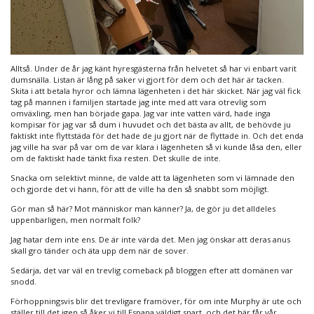
Alltså. Under de år jag känt hyresgästerna från helvetet så har vi enbart varit
dumsnälla. Listan är lång på saker vi gjort för dem och det här är tacken.
Skita i att betala hyror och lämna lägenheten i det här skicket. När jag väl fick
tag på mannen i familjen startade jag inte med att vara otrevlig som
omväxling, men han började gapa. Jag var inte vatten värd, hade inga
kompisar för jag var så dum i huvudet och det bästa av allt, de behövde ju
faktiskt inte flyttstäda för det hade de ju gjort när de flyttade in. Och det enda
jag ville ha svar på var om de var klara i lägenheten så vi kunde låsa den, eller
om de faktiskt hade tänkt fixa resten. Det skulle de inte.
Snacka om selektivt minne, de valde att ta lägenheten som vi lämnade den
och gjorde det vi hann, för att de ville ha den så snabbt som möjligt.
Gör man så här? Mot människor man känner? Ja, de gör ju det alldeles
uppenbarligen, men normalt folk?
Jag hatar dem inte ens. De är inte värda det. Men jag önskar att deras anus
skall gro tänder och äta upp dem när de sover.
Sedärja, det var väl en trevlig comeback på bloggen efter att domänen var
snodd.
Förhoppningsvis blir det trevligare framöver, för om inte Murphy är ute och
ställer till det igen så åker vi till Espana väldigt snart, och det här får vår