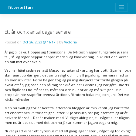
Skip
fitterbittan
to
content
Ett år och x antal dagar senare
Posted on
Oct 26, 2023 @ 16:17
|
by
Victoria
Är jag tillbaka. Hoppas jag åtminstone. De två testinläggen fungerade ju i alla
fall, så jag säger peppar peppar medan jag knackar mig i huvudet och kastar
en salt katt över axeln.
Vad har hänt sedan senast? Massor av saker såklart. Jag har bott i Spanien och
skall snart bo där igen, det var trevligt och nu vill jag aldrig mer vara med om
en svensk vinter. Förra helgen tog jag på mig dunjacka för första gången på
exakt ett år, jag hade den på mig när vi åkte ner i vintras. Jag har gått i shorts
och flipflops i tio månader, mått bra och nu börjar jag må skit igen. Min
kropp är inte skapt för svenska årstider, förutom halva maj och juni. Det var
käcka månader.
Men nu skall jag för er berätta, eftersom bloggen är min ventil. Jag har fattat
ett enormt beslut, för äntligen, efter 53 jordsnurr, har jag insett att jag är åt
helvete för snäll. Det är maken med. Vi säger aldrig nej till något eller någon,
men nu är det slut med det och nu jäklar kommer jag avreagera mig.
Ni vet ju att vi har ett hyreshus med ett gäng lägenheter i, något jag för övrigt
inte rekommenderar för hyresgäster är svinjobbiga och vi har så låga hyror