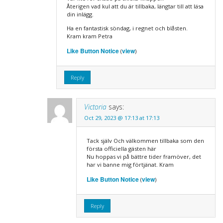
Återigen vad kul att du är tillbaka, längtar till att läsa
din inlägg.
Ha en fantastisk söndag, i regnet och blåsten.
Kram kram Petra
Like Button Notice
view
(
)
Reply
Victoria
says:
Oct 29, 2023 @ 17:13 at 17:13
Tack själv Och välkommen tillbaka som den
första officiella gästen här
Nu hoppas vi på bättre tider framöver, det
har vi banne mig förtjänat. Kram
Like Button Notice
view
(
)
Reply