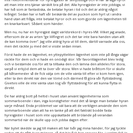
att man inte ens tjänar särskilt bra på det. Alla hyresgäster är inte jobbiga, vi
har två som är fantastiska, de betalar hyran i tid och det är aldrig något
krångel. Sedan har vi haft vår beskärda del av puckon som hyrt ut i andra
hand utan att fråga, inte betalat hyror och en som gjorde om lägenheten till
en knarkarkvart. Sådant som händer.
Men nu, nu har en hyresgäst slagit världsrekord i hyres-VM. Vilket jag anade,
eftersom de är av arten “ge lillfingret och det tar inte bara handen utan allt
de kan komma över”. Jag ville aldrig hyra ut till dem, därtill varnade alla oss,
men det räckte ju med det vi visste sedan innan.
Först hade de en lägenhet, en yttepytteliten lägenhet som inte på långa vägar
räckte för dem och vi hade en onödigt stor. Vår favoritlägenhet blev ledig
och vi bestämde oss för att ta tillbaka den och lämna den alldeles för stora,
varpå vi erbjöd dem att ta över vår stora. Men vi hade bråttom för vi skulle
på båtsemester så de fick välja om de ville vänta till efter vi kom hem igen,
eller ta den direkt när den var tömd och därmed få göra vår flyttstädning.
Givetvis ville de inte vänta utan tog vår flyttstädning för att kunna flytta in
direkt.
De har aldrig bott på heltid i huset utan använt lägenheterna som
sommarboende i stan, inga konstigheter med det så länge man betalar hyran
varje månad. Enda problemet var väl bara att de verkligen använde den som
sommarboende utan att ha en tanke på att det faktiskt bodde fasta
hyresgäster i huset som inte uppskattade allt brölande på verandan
sommartid när de skulle upp och jobba dagen efter.
När bytet skedde sa jag till maken att här tvår jag mina händer, för jag tyckte
redan att de gått över gränsen, så det här fick han ansvara för, i vanliga fall är