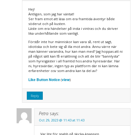
Hej!
Äntligen, som jag har väntat!
Ser fram emot att läsa om era framtida äventyr både
söderut och på kusten.
Läste om era händelser på insta i vintras och du skriver
lika underhållande som vanligt.
Förstår inte hur människor kan vara så, rent ut sagt,
idiotiska och bete sig så illa mot andra. Ännu värre när
man känner varandra, hur kan man med? Jag hoppas att ni
på något sätt kan få ersättning och att de blir “bannlysta”
som hyresgäster i all framtid hos andra hyresvärdar. Har
ni, hyresvärdar, ingen typ av plattform där ni kan lämna
erfarenheter osv som andra kan ta del av?
Like Button Notice
view
(
)
Reply
Petra
says:
Oct 29, 2023 @ 11:43 at 11:43
Var lite för snabb på skicka-knappen