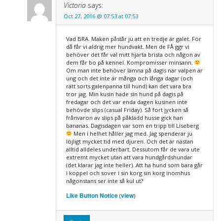
Victoria
says:
Oct 27, 2016 @ 07:53 at 07:53
Vad BRA. Maken påstår ju att en tredje är galet. För
då får vi aldrig mer hundvakt. Men de FÅ ggr vi
behöver det får väl mitt hjärta brista och någon av
dem får bo på kennel. Kompromisser minsann.
Om man inte behöver lämna på dagis när valpen är
ung och det inte är många och långa dagar (och
rätt sorts galenpanna till hund) kan det vara bra
tror jag. Min kusin hade sin hund på dagis på
fredagar och det var enda dagen kusinen inte
behövde slips (casual Friday). Så fort jycken så
frånvaron av slips på påklädd husse gick han
bananas. Dagisdagen var som en tripp till Liseberg
Men i helhet håller jag med. Jag spenderar ju
löjligt mycket tid med djuren. Och det är nästan
alltid alldeles underbart. Dessutom får de vara ute
extremt mycket utan att vara hundgårdshundar
(det klarar jag inte heller). Att ha hund som bara går
i koppel och sover i sin korg sin korg inomhus
någonstans ser inte så kul ut?
Like Button Notice
view
(
)