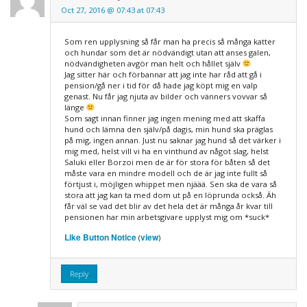
Oct 27, 2016 @ 07:43 at 07:43
Som ren upplysning så får man ha precis så många katter
och hundar som det är nödvändigt utan att anses galen,
nödvändigheten avgör man helt och hållet själv
Jag sitter här och förbannar att jag inte har råd att gå i
pension/gå ner i tid för då hade jag köpt mig en valp
genast. Nu får jag njuta av bilder och vänners vovvar så
länge
Som sagt innan finner jag ingen mening med att skaffa
hund och lämna den själv/på dagis, min hund ska präglas
på mig, ingen annan. Just nu saknar jag hund så det värker i
mig med, helst vill vi ha en vinthund av något slag, helst
Saluki eller Borzoi men de är för stora för båten så det
måste vara en mindre modell och de är jag inte fullt så
förtjust i, möjligen whippet men njäää. Sen ska de vara så
stora att jag kan ta med dom ut på en löprunda också. Äh
får väl se vad det blir av det hela det är många år kvar till
pensionen har min arbetsgivare upplyst mig om *suck*
Like Button Notice
view
(
)
Reply