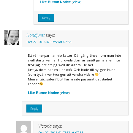
Like Button Notice
view
(
)
Reply
Hondjuret
says:
Oct 27, 2016 @ 07:53 at 07:53
Ett vännerpar har nio katter. Där går gränsen om man inte
skall starta kennel. Huruvida dom är smått galna eller inte
tror jag inte att jag skall diskutera. He he!
Just ja, dom har en iller oxå. Och hade till nyligen hund
(som tyvärr var tvungen att vandra vidare
)
Men alltså.. galen? Du? Har vi inte passerat det stadiet
redan?
Like Button Notice
view
(
)
Reply
Victoria
says:
Oct 27, 2016 @ 07:56 at 07:56