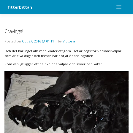
Skip
fitterbittan
to
content
Cravings!
Posted on
Oct 27, 2016 @ 01:11
|
by
Victoria
Och det har inget alls med kläder att göra. Det är dags för Veckans Valpar
som är elva dagar och nästan har börjat öppna ögonen.
Som vanligt ligger ett helt knippe valpar och sover och käkar.