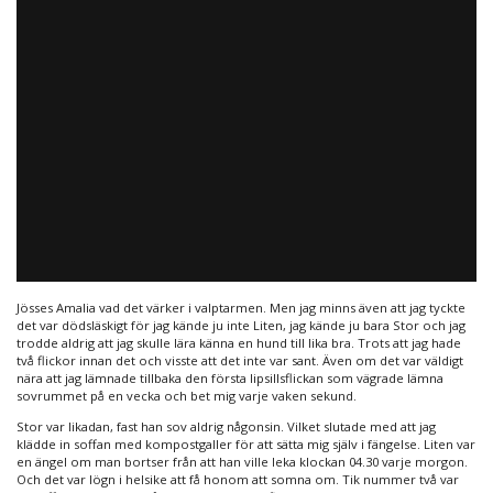
Jösses Amalia vad det värker i valptarmen. Men jag minns även att jag tyckte
det var dödsläskigt för jag kände ju inte Liten, jag kände ju bara Stor och jag
trodde aldrig att jag skulle lära känna en hund till lika bra. Trots att jag hade
två flickor innan det och visste att det inte var sant. Även om det var väldigt
nära att jag lämnade tillbaka den första lipsillsflickan som vägrade lämna
sovrummet på en vecka och bet mig varje vaken sekund.
Stor var likadan, fast han sov aldrig någonsin. Vilket slutade med att jag
klädde in soffan med kompostgaller för att sätta mig själv i fängelse. Liten var
en ängel om man bortser från att han ville leka klockan 04.30 varje morgon.
Och det var lögn i helsike att få honom att somna om. Tik nummer två var