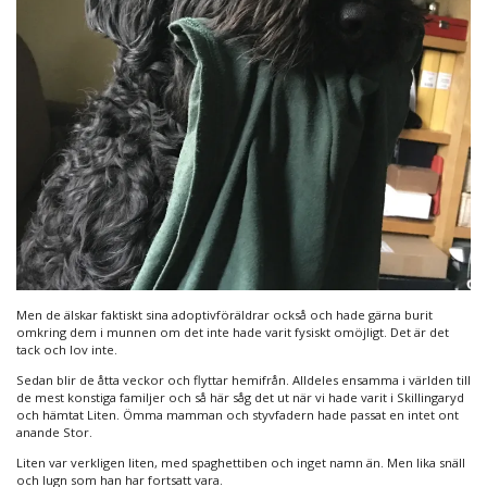
Men de älskar faktiskt sina adoptivföräldrar också och hade gärna burit
omkring dem i munnen om det inte hade varit fysiskt omöjligt. Det är det
tack och lov inte.
Sedan blir de åtta veckor och flyttar hemifrån. Alldeles ensamma i världen till
de mest konstiga familjer och så här såg det ut när vi hade varit i Skillingaryd
och hämtat Liten. Ömma mamman och styvfadern hade passat en intet ont
anande Stor.
Liten var verkligen liten, med spaghettiben och inget namn än. Men lika snäll
och lugn som han har fortsatt vara.