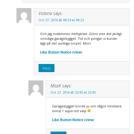
Victoria
says:
Oct 27, 2016 @ 08:23 at 08:23
Och jag instämmer helhjärtat. Glöm inte det jävligt
onödiga garagebygget. Tid och pengar vi kunde
lagt på det sunkiga torpet. Morr.
Like Button Notice
view
(
)
Reply
MissK
says:
Oct 27, 2016 @ 23:45 at 23:45
Garagebygget borde ju om något innebära
minst 1 supersöt valp
Like Button Notice
view
(
)