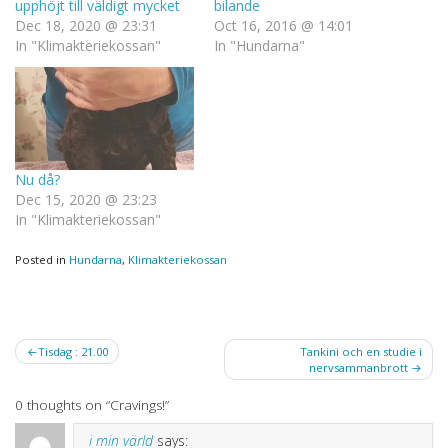
upphöjt till väldigt mycket
bilande
Dec 18, 2020 @ 23:31
Oct 16, 2016 @ 14:01
In "Klimakteriekossan"
In "Hundarna"
Nu då?
Dec 15, 2020 @ 23:23
In "Klimakteriekossan"
Posted in
Hundarna
,
Klimakteriekossan
Post
Tisdag : 21.00
Tankini och en studie i
nervsammanbrott
navigation
0 thoughts on “
Cravings!
”
i min värld
says: