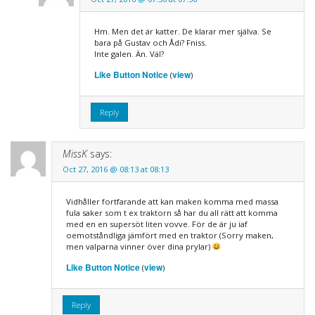
Hm. Men det är katter. De klarar mer själva. Se
bara på Gustav och Ådi? Fniss.
Inte galen. Än. Väl?
Like Button Notice
view
(
)
Reply
MissK
says:
Oct 27, 2016 @ 08:13 at 08:13
Vidhåller fortfarande att kan maken komma med massa
fula saker som t ex traktorn så har du all rätt att komma
med en en supersöt liten vovve. För de är ju iaf
oemotståndliga jämfört med en traktor (Sorry maken,
men valparna vinner över dina prylar)
Like Button Notice
view
(
)
Reply