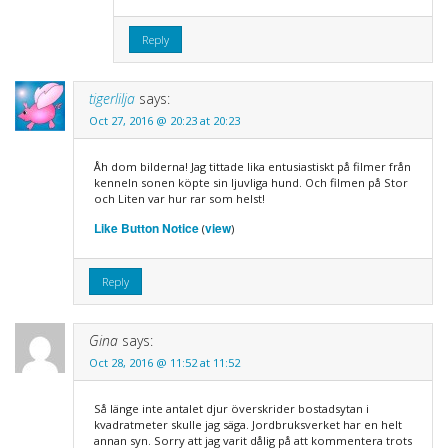
Reply
tigerlilja
says:
Oct 27, 2016 @ 20:23 at 20:23
Åh dom bilderna! Jag tittade lika entusiastiskt på filmer från
kenneln sonen köpte sin ljuvliga hund. Och filmen på Stor
och Liten var hur rar som helst!
Like Button Notice
view
(
)
Reply
Gina
says:
Oct 28, 2016 @ 11:52 at 11:52
Så länge inte antalet djur överskrider bostadsytan i
kvadratmeter skulle jag säga. Jordbruksverket har en helt
annan syn. Sorry att jag varit dålig på att kommentera trots