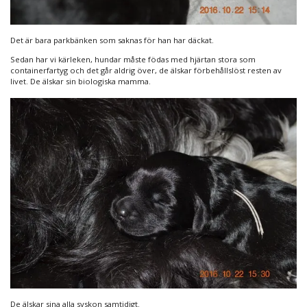
Det är bara parkbänken som saknas för han har däckat.
Sedan har vi kärleken, hundar måste födas med hjärtan stora som
containerfartyg och det går aldrig över, de älskar förbehållslöst resten av
livet. De älskar sin biologiska mamma.
De älskar sina alla syskon samtidigt.