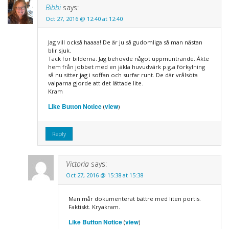
Bibbi
says:
Oct 27, 2016 @ 12:40 at 12:40
Jag vill också haaaa! De är ju så gudomliga så man nästan
blir sjuk.
Tack för bilderna. Jag behövde något uppmuntrande. Åkte
hem från jobbet med en jäkla huvudvärk p.g.a förkylning
så nu sitter jag i soffan och surfar runt. De där vrålsöta
valparna gjorde att det lättade lite.
Kram
Like Button Notice
view
(
)
Reply
Victoria
says:
Oct 27, 2016 @ 15:38 at 15:38
Man mår dokumenterat bättre med liten portis.
Faktiskt. Kryakram.
Like Button Notice
view
(
)