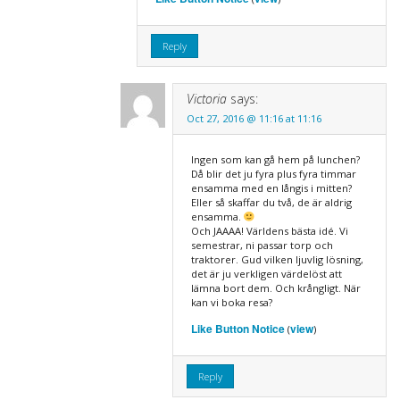
Reply
Victoria
says:
Oct 27, 2016 @ 11:16 at 11:16
Ingen som kan gå hem på lunchen?
Då blir det ju fyra plus fyra timmar
ensamma med en långis i mitten?
Eller så skaffar du två, de är aldrig
ensamma.
Och JAAAA! Världens bästa idé. Vi
semestrar, ni passar torp och
traktorer. Gud vilken ljuvlig lösning,
det är ju verkligen värdelöst att
lämna bort dem. Och krångligt. När
kan vi boka resa?
Like Button Notice
view
(
)
Reply