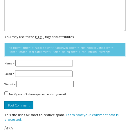
You may use these
HTML
tags and attributes:
<a href="" title=""> <abbr title=""> <acronym title=""> <b> <blockquote cite="">
<cite> <code> <del datetime=""> <em> <i> <q cite=""> <s> <strike> <strong>
Name
*
Email
*
Website
Notify me of follow-up comments by email.
This site uses Akismet to reduce spam.
Learn how your comment data is
processed.
Arkiv