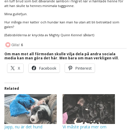
en tuff brud som bet dåvarande sambon i fingret när vi hämtade henne för
att han skulle ta hennes minimala tuggpinne.
Mina gullefjun.
Hur många mer katter och hundar kan man ha utan att bli betraktad som
galen?
(Bäbisbilderna är knyckta av Mighty Quinn Kennel såklart)
Gilla!
6
Om man mot all förmodan skulle vilja dela på andra sociala
media kan man göra det här. Men bara om man verkligen vill.
X
Facebook
Pinterest
Related
Japp, nu är det hund
Vi måste prata mer om