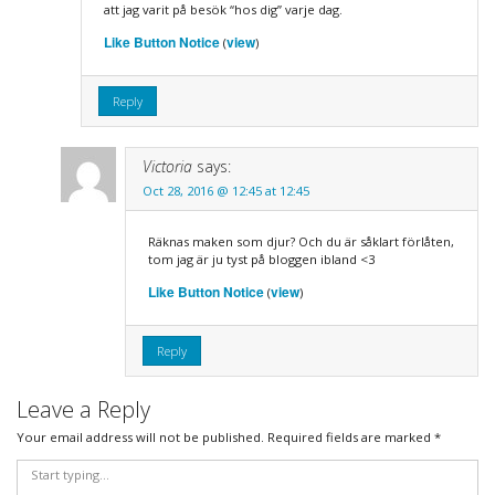
att jag varit på besök “hos dig” varje dag.
Like Button Notice
view
(
)
Reply
Victoria
says:
Oct 28, 2016 @ 12:45 at 12:45
Räknas maken som djur? Och du är såklart förlåten,
tom jag är ju tyst på bloggen ibland <3
Like Button Notice
view
(
)
Reply
Leave a Reply
Your email address will not be published.
Required fields are marked
*