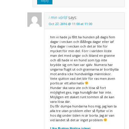
Reply
i min värld
says:
Oct 27, 2016 @ 11:00 at 11:00
hm vi hade ju fått ha hunden på dagis fem
dagar i veckan och lååånga dagar eller iaf
fyra dagar i veckan och det är lite för
mycket för min del. Förr i världen löste
man det med ungar och ibland en granne
och då hade vi en hund som typ inte
brydde sig om han var själv. Numera har
ungarna flugit ut och grannarna är bortbytta
mot andra icke hundvänliga människor.
Vete sjutton vad det blir för ras men även
portis är ett alternativ
Hundar ska vara ute och lösa så fort
möjlighet ges, inga hundgårdar här inte.
Möjligen ett staket runt tomten så de kan
vara lösa där.
Du får dumpa hundarna hos mig, jag kan ta
alla tre utan problem eller så flyttar vi in
hos dig under tiden ni är borta. Jag är van
vid landet så det är inget problem
Like Button Notice
view
(
)