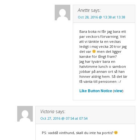
Anette
says:
Oct 28, 2016 @ 13:38 at 13:38
Bara boka ni får jag bara ett
par veckors förvarning. Vet
att vi tänkte ta en veckas
ledigt i maj vecka 20 tror jag
det var
men det ligger
kanske för långt fram?
Jag har tyvärr bara en
halvtimme lunch o sambon
jobbar på annan ort så han
hinner aldrig hem. Så det lär
få vänta till pensionen :-/
Like Button Notice
view
(
)
Victoria
says:
Oct 27, 2016 @ 07:54 at 07:54
PS: vaddå vinthund, skall du inte ha portis?