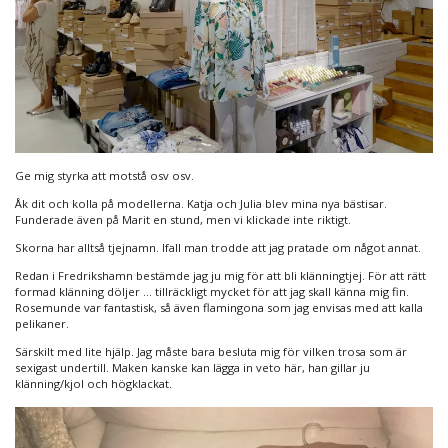
Ge mig styrka att motstå osv osv.
Åk dit och kolla på modellerna. Katja och Julia blev mina nya bästisar.
Funderade även på Marit en stund, men vi klickade inte riktigt.
Skorna har alltså tjejnamn. Ifall man trodde att jag pratade om något annat.
Redan i Fredrikshamn bestämde jag ju mig för att bli klänningtjej. För att rätt
formad klänning döljer … tillräckligt mycket för att jag skall känna mig fin.
Rosemunde var fantastisk, så även flamingona som jag envisas med att kalla
pelikaner.
Särskilt med lite hjälp. Jag måste bara besluta mig för vilken trosa som är
sexigast undertill. Maken kanske kan lägga in veto här, han gillar ju
klänning/kjol och högklackat.