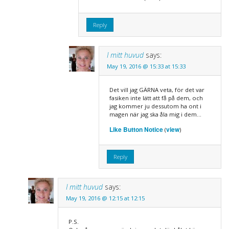
Reply
I mitt huvud
says:
May 19, 2016 @ 15:33 at 15:33
Det vill jag GÄRNA veta, för det var
fasiken inte lätt att få på dem, och
jag kommer ju dessutom ha ont i
magen när jag ska åla mig i dem…
Like Button Notice
view
(
)
Reply
I mitt huvud
says:
May 19, 2016 @ 12:15 at 12:15
P.S.