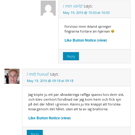
i min värld
says:
May 19, 2016 @ 10:03 at 10:03
förvisso men ibland springer
fingrarna fortare än hjärnan
Like Button Notice
view
(
)
Reply
I mitt huvud
says:
May 19, 2016 @ 09:18 at 09:18
Jag köpte ju ett par sånadäringa raffiga spanxs hos dem sist,
och blev oerhört förvånad när jag kom hem och fick syn
på det där hålet i grenen. Känns ju lite knäppt att försöka
kissa genom det hålet, utan att ta av sig brallorna.
Like Button Notice
view
(
)
Reply