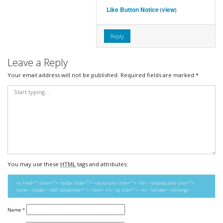
Like Button Notice
view
(
)
Reply
Leave a Reply
Your email address will not be published.
Required fields are marked
*
You may use these
HTML
tags and attributes:
<a href="" title=""> <abbr title=""> <acronym title=""> <b> <blockquote cite="">
<cite> <code> <del datetime=""> <em> <i> <q cite=""> <s> <strike> <strong>
Name
*