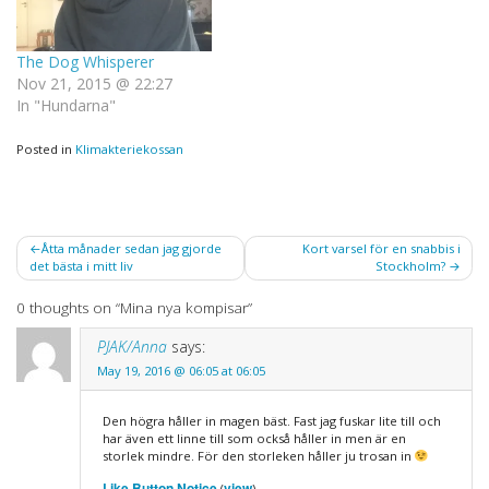
The Dog Whisperer
Nov 21, 2015 @ 22:27
In "Hundarna"
Posted in
Klimakteriekossan
Post
Åtta månader sedan jag gjorde
Kort varsel för en snabbis i
det bästa i mitt liv
Stockholm?
navigation
0 thoughts on “
Mina nya kompisar
”
PJAK/Anna
says:
May 19, 2016 @ 06:05 at 06:05
Den högra håller in magen bäst. Fast jag fuskar lite till och
har även ett linne till som också håller in men är en
storlek mindre. För den storleken håller ju trosan in
Like Button Notice
view
(
)