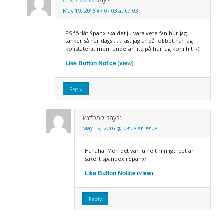
May 19, 2016 @ 07:03 at 07:03
PS förlåt Spanx ska det ju vara vete fan hur jag
tänker så här dags……Fast jag är på jobbet har jag
konstaterat men funderar lite på hur jag kom hit .-)
Like Button Notice
view
(
)
Reply
Victoria
says:
May 19, 2016 @ 09:08 at 09:08
Hahaha. Men det var ju helt rimligt, det är
säkert spandex i Spanx?
Like Button Notice
view
(
)
Reply