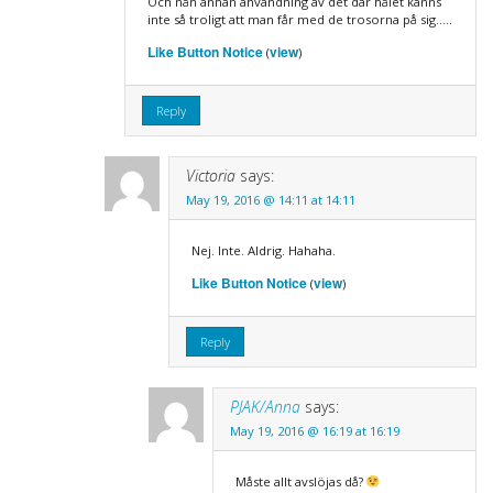
Och nån annan användning av det där hålet känns
inte så troligt att man får med de trosorna på sig…..
Like Button Notice
view
(
)
Reply
Victoria
says:
May 19, 2016 @ 14:11 at 14:11
Nej. Inte. Aldrig. Hahaha.
Like Button Notice
view
(
)
Reply
PJAK/Anna
says:
May 19, 2016 @ 16:19 at 16:19
Måste allt avslöjas då?