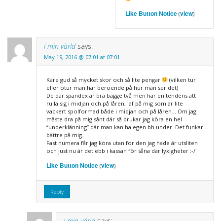
Like Button Notice
view
(
)
i min värld
says:
May 19, 2016 @ 07:01 at 07:01
Käre gud så mycket skor och så lite pengar
(vilken tur
eller otur man har beroende på hur man ser det)
De där spandex är bra bägge två men har en tendens att
rulla sig i midjan och på låren, iaf på mig som är lite
vackert spolformad både i midjan och på låren… Om jag
måste dra på mig sånt där så brukar jag köra en hel
“underklänning” där man kan ha egen bh under. Det funkar
bättre på mig.
Fast numera får jag köra utan för den jag hade är utsliten
och just nu är det ebb i kassan för såna där lyxigheter :-/
Like Button Notice
view
(
)
Reply
i min värld
says: