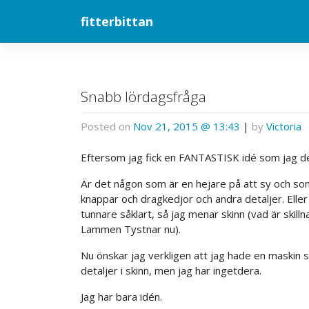
Skip
fitterbittan
to
content
Snabb lördagsfråga
Posted on
Nov 21, 2015 @ 13:43
|
by
Victoria
Eftersom jag fick en FANTASTISK idé som jag des
Är det någon som är en hejare på att sy och so
knappar och dragkedjor och andra detaljer. Eller 
tunnare såklart, så jag menar skinn (vad är skill
Lammen Tystnar nu).
Nu önskar jag verkligen att jag hade en maskin s
detaljer i skinn, men jag har ingetdera.
Jag har bara idén.