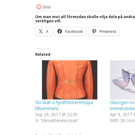
Gilla!
Om man mot all förmodan skulle vilja dela på andr
verkligen vill.
X
Facebook
Pinterest
Related
Nu skall vi fyndföbstershoppa
Glasögon och
tillsammans
eremitsönda
Sep 29, 2017 @ 22:39
Apr 9, 2017 
In "Klimakteriekossan"
With 28 co