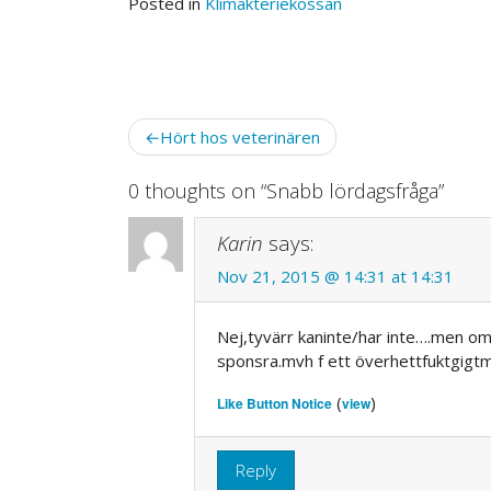
Posted in
Klimakteriekossan
Post
Hört hos veterinären
navigation
0 thoughts on “
Snabb lördagsfråga
”
Karin
says:
Nov 21, 2015 @ 14:31 at 14:31
Nej,tyvärr kaninte/har inte….men om 
sponsra.mvh f ett överhettfuktgigtm
(
)
Like Button Notice
view
Reply