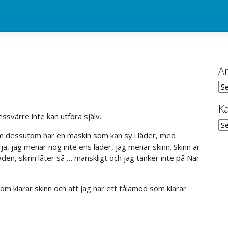
Ar
Ark
Ka
svärre inte kan utföra själv.
Kat
m dessutom har en maskin som kan sy i läder, med
ja, jag menar nog inte ens läder, jag menar skinn. Skinn är
naden, skinn låter så … mänskligt och jag tänker inte på När
om klarar skinn och att jag har ett tålamod som klarar