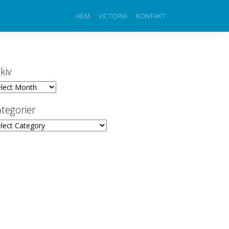
HEM
VICTORIA
KONTAKT
kiv
iv
tegorier
egorier