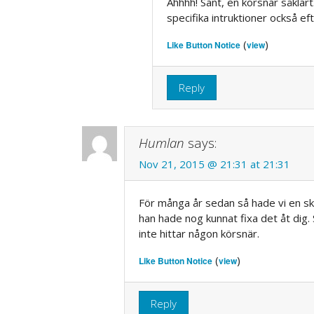
Ahhhh! Sant, en körsnär såklart
specifika intruktioner också ef
(
)
Like Button Notice
view
Reply
Humlan
says:
Nov 21, 2015 @ 21:31 at 21:31
För många år sedan så hade vi en sk
han hade nog kunnat fixa det åt dig
inte hittar någon körsnär.
(
)
Like Button Notice
view
Reply