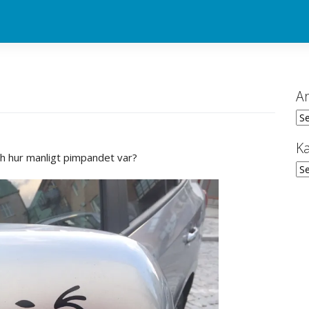
Ar
Ark
Ka
ch hur manligt pimpandet var?
Kat