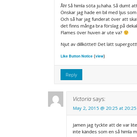
Åh! Så himla söta ju.haha. Så dumt att
Önskar jag hade en bil med ljus som
Och så har jag funderat över att ska
det finns många bra förslag på dekal
Flames över huven är ute va?
Njut av dillköttet! Det lätt supergo
(
)
Like Button Notice
view
Reply
Victoria
says:
May 2, 2015 @ 20:25 at 20:25
Jamen jag tyckte att de var li
inte kändes som en så himla m