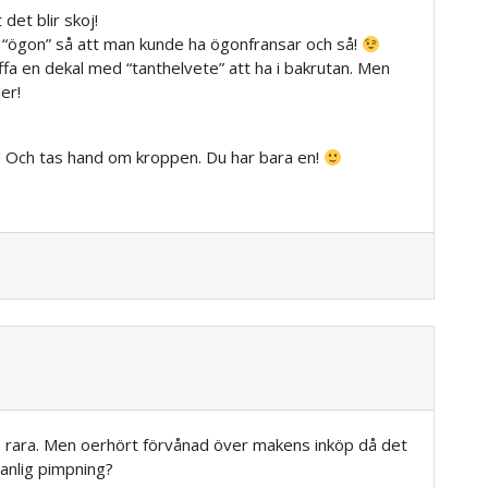
 det blir skoj!
 “ögon” så att man kunde ha ögonfransar och så!
ffa en dekal med “tanthelvete” att ha i bakrutan. Men
er!
tt! Och tas hand om kroppen. Du har bara en!
te rara. Men oerhört förvånad över makens inköp då det
anlig pimpning?