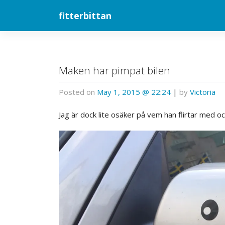
Skip
fitterbittan
to
content
Maken har pimpat bilen
Posted on
May 1, 2015 @ 22:24
|
by
Victoria
Jag är dock lite osäker på vem han flirtar med o