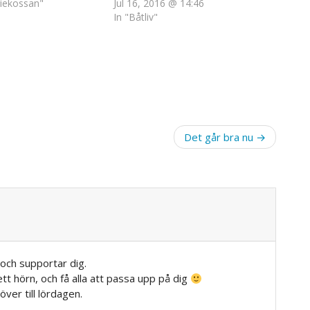
riekossan"
Jul 16, 2016 @ 14:46
In "Båtliv"
Det går bra nu
ch supportar dig.
tt hörn, och få alla att passa upp på dig
ver till lördagen.