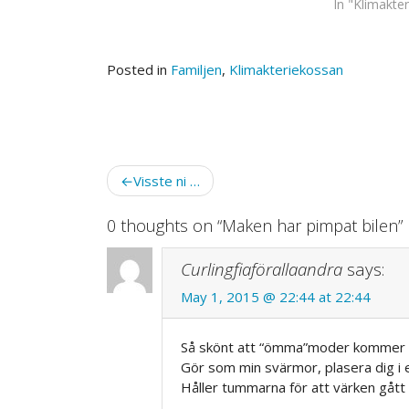
In "Klimakte
att jag åkte på influensa när det
var meningen att…
Posted in
Familjen
,
Klimakteriekossan
Post
Visste ni …
navigation
0 thoughts on “
Maken har pimpat bilen
”
Curlingfiaförallaandra
says:
May 1, 2015 @ 22:44 at 22:44
Så skönt att “ömma”moder kommer o
Gör som min svärmor, plasera dig i e
Håller tummarna för att värken gått ö