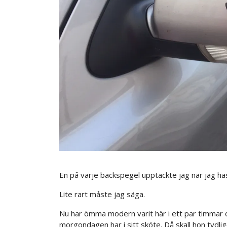
En på varje backspegel upptäckte jag när jag hasa
Lite rart måste jag säga.
Nu har ömma modern varit här i ett par timmar oc
morgondagen har i sitt sköte. Då skall hon tydlig