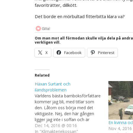
favoriträtter, dillkött.
Det borde en mörbultad fitterbitta klara va?
Gilla!
Om man mot all förmodan skulle vilja dela på andr
verkligen vill.
X
Facebook
Pinterest
Related
Häxan Surtant och
ilandsproblemen
Världens bästa barnboksförfattare
kommer jag bli, med titlar som
den. Låtom oss börja med det
viktigaste. Nej, den här gången
ligger jag inte i soffan och är
En kvinna oc
paralyserad. Jag råkar bara ha varit
Dec 14, 2016 @ 00:16
Nov 4, 2016
lite sur över olika saker som tex
In "Klimakteriekossan"