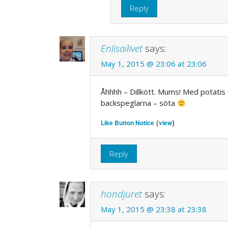
Reply
Enlisailivet
says:
May 1, 2015 @ 23:06 at 23:06
Åhhhh – Dillkött. Mums! Med potatis o
backspeglarna – söta
(
)
Like Button Notice
view
Reply
hondjuret
says:
May 1, 2015 @ 23:38 at 23:38