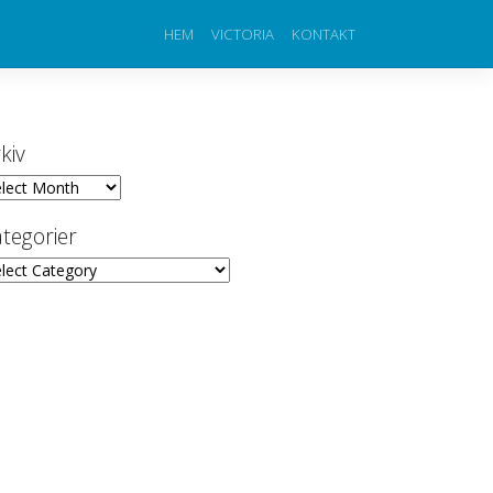
HEM
VICTORIA
KONTAKT
kiv
iv
tegorier
egorier