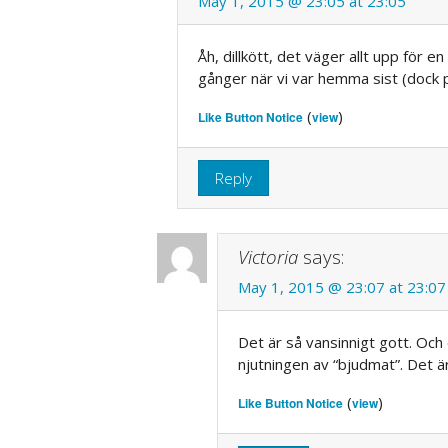
May 1, 2015 @ 23:05 at 23:05
Åh, dillkött, det väger allt upp för e
gånger när vi var hemma sist (dock 
(
)
Like Button Notice
view
Reply
Victoria
says:
May 1, 2015 @ 23:07 at 23:07
Det är så vansinnigt gott. Och 
njutningen av “bjudmat”. Det ä
(
)
Like Button Notice
view