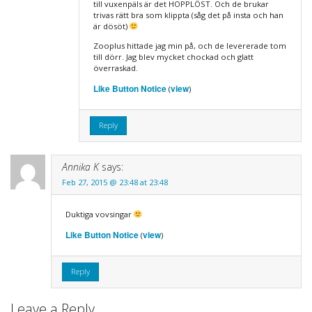
till vuxenpäls är det HOPPLÖST. Och de brukar
trivas rätt bra som klippta (såg det på insta och han
är dösöt)
Zooplus hittade jag min på, och de levererade tom
till dörr. Jag blev mycket chockad och glatt
överraskad.
Like Button Notice
view
(
)
Reply
Annika K
says:
Feb 27, 2015 @ 23:48 at 23:48
Duktiga vovsingar
Like Button Notice
view
(
)
Reply
Leave a Reply