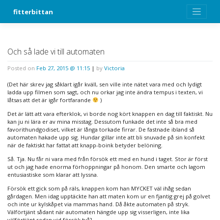
Skip
fitterbittan
to
content
Och så lade vi till automaten
Posted on
Feb 27, 2015 @ 11:15
|
by
Victoria
(Det här skrev jag såklart igår kväll, sen ville inte nätet vara med och lydigt
ladda upp filmen som sagt, och nu orkar jag inte ändra tempus i texten, vi
låtsas att det är igår fortfarande
)
Det är lätt att vara efterklok, vi borde nog kört knappen en dag till faktiskt. Nu
kan ju ni lära er av mina misstag. Dessutom funkade det inte så bra med
favorithundgodiset, vilket är långa torkade firrar. De fastnade ibland så
automaten hakade upp sig. Hundar gillar inte att bli snuvade på sin konfekt
när de faktiskt har fattat att knapp-boink betyder belöning.
Så. Tja. Nu får ni vara med från försök ett med en hund i taget. Stor är först
ut och jag hade enorma förhoppningar på honom. Den smarte och lagom
entusiastiske som klarar att lyssna.
Försök ett gick som på räls, knappen kom han MYCKET väl ihåg sedan
gårdagen. Men idag upptäckte han att maten kom ur en fjantig grej på golvet
och inte ur kylskåpet via mammas hand. Då åkte automaten på stryk.
Välförtjänt sådant när automaten hängde upp sig visserligen, inte lika
välförtjänt redan vid försök två?