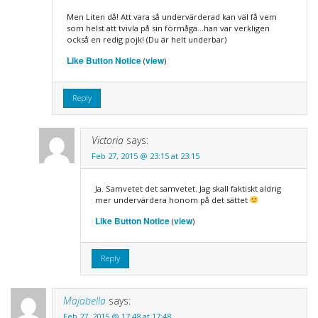
Men Liten då! Att vara så undervärderad kan väl få vem
som helst att tvivla på sin förmåga…han var verkligen
också en redig pojk! (Du är helt underbar)
Like Button Notice
view
(
)
Reply
Victoria
says:
Feb 27, 2015 @ 23:15 at 23:15
Ja. Samvetet det samvetet. Jag skall faktiskt aldrig
mer undervärdera honom på det sättet
Like Button Notice
view
(
)
Reply
Majabella
says:
Feb 27, 2015 @ 17:48 at 17:48