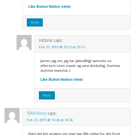
Like Button Notice
view
(
)
Reply
Victoria
says:
Feb 27, 2015 @ 23:12 at 23:12
Jamen jag vet, jag har jättedåligt samvete nu
eftersom Liten visade sig vara skitduktig. Dumma
dumma mamma.;)
Like Button Notice
view
(
)
Reply
PJAK/Anna
says:
Feb 27, 2015 @ 14:26 at 14:26
Klart det blir godare om man har fått jobba för det först