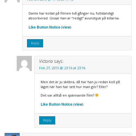
Dante har kollat på filmen två gånger nu, fullständigt
absorberad. Gissar han är “redigt” avundsjuk på killarna.
Like Button Notice
view
(
)
Reply
Victoria
says:
Feb 27, 2015 @ 23:16 at 23:16
Men det är ju skitbra, då har han ju redan koll på
läget när han har sett hur man gör? Eller?
Det var alltså en spännande film?
Like Button Notice
view
(
)
Reply