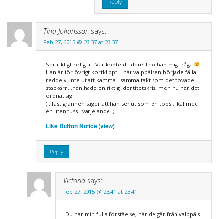
Reply
Tina Johansson
says:
Feb 27, 2015 @ 23:37 at 23:37
Ser riktigt rolig ut! Var köpte du den? Teo bad mig fråga
Han är för övrigt kortklippt… när valppälsen började fälla
redde vi inte ut att kamma i samma takt som det tovade…
stackarn…han hade en riktig identitetskris, men nu har det
ordnat sig!
(…fast grannen säger att han ser ut som en tops… kal med
en liten tuss i varje ände..)
Like Button Notice
view
(
)
Reply
Victoria
says:
Feb 27, 2015 @ 23:41 at 23:41
Du har min fulla förståelse, när de går från valppäls