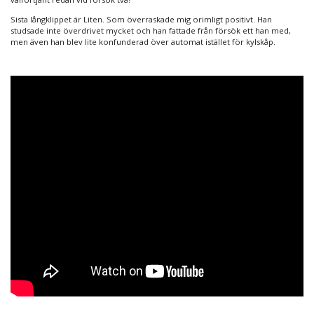
Sista långklippet är Liten. Som överraskade mig orimligt positivt. Han
studsade inte överdrivet mycket och han fattade från försök ett han med,
men även han blev lite konfunderad över automat istället för kylskåp.