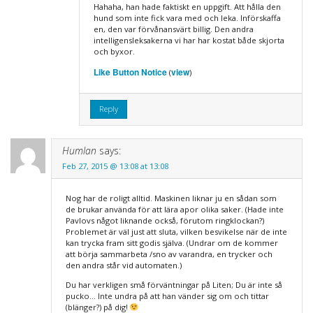
Hahaha, han hade faktiskt en uppgift. Att hålla den
hund som inte fick vara med och leka. Införskaffa
en, den var förvånansvärt billig. Den andra
intelligensleksakerna vi har har kostat både skjorta
och byxor.
Like Button Notice
view
(
)
Reply
Humlan
says:
Feb 27, 2015 @ 13:08 at 13:08
Nog har de roligt alltid. Maskinen liknar ju en sådan som
de brukar använda för att lära apor olika saker. (Hade inte
Pavlovs något liknande också, förutom ringklockan?)
Problemet är väl just att sluta, vilken besvikelse när de inte
kan trycka fram sitt godis själva. (Undrar om de kommer
att börja sammarbeta /sno av varandra, en trycker och
den andra står vid automaten.)
Du har verkligen små förväntningar på Liten; Du är inte så
pucko… Inte undra på att han vänder sig om och tittar
(blänger?) på dig!