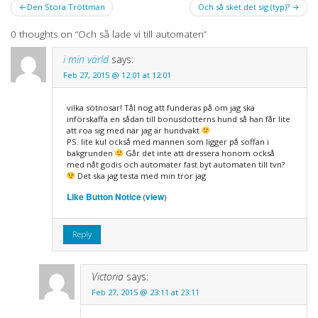
Post
Den Stora Tröttman
Och så sket det sig (typ)?
navigation
0 thoughts on “
Och så lade vi till automaten
”
i min värld
says:
Feb 27, 2015 @ 12:01 at 12:01
vilka sötnosar! Tål nog att funderas på om jag ska
införskaffa en sådan till bonusdotterns hund så han får lite
att roa sig med när jag är hundvakt
PS. lite kul också med mannen som ligger på soffan i
bakgrunden
Går det inte att dressera honom också
med nåt godis och automater fast byt automaten till tvn?
Det ska jag testa med min tror jag
Like Button Notice
view
(
)
Reply
Victoria
says:
Feb 27, 2015 @ 23:11 at 23:11