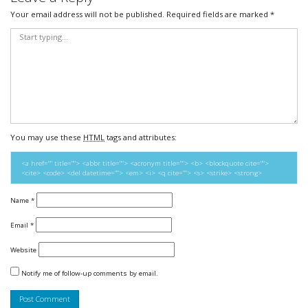
Your email address will not be published.
Required fields are marked
*
You may use these
HTML
tags and attributes:
<a href="" title=""> <abbr title=""> <acronym title=""> <b> <blockquote cite="">
<cite> <code> <del datetime=""> <em> <i> <q cite=""> <s> <strike> <strong>
Name
*
Email
*
Website
Notify me of follow-up comments by email.