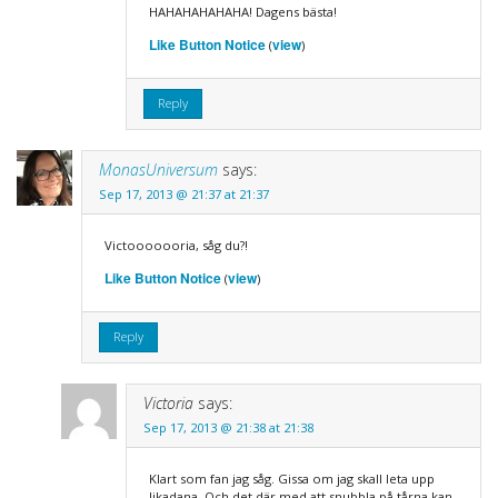
HAHAHAHAHAHA! Dagens bästa!
Like Button Notice
view
(
)
Reply
MonasUniversum
says:
Sep 17, 2013 @ 21:37 at 21:37
Victooooooria, såg du?!
Like Button Notice
view
(
)
Reply
Victoria
says:
Sep 17, 2013 @ 21:38 at 21:38
Klart som fan jag såg. Gissa om jag skall leta upp
likadana. Och det där med att snubbla på tårna kan