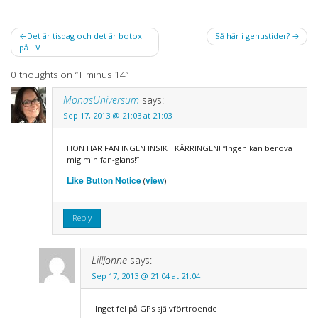
Post
Det är tisdag och det är botox
Så här i genustider?
på TV
navigation
0 thoughts on “
T minus 14
”
MonasUniversum
says:
Sep 17, 2013 @ 21:03 at 21:03
HON HAR FAN INGEN INSIKT KÄRRINGEN! “Ingen kan beröva
mig min fan-glans!”
Like Button Notice
view
(
)
Reply
LillJonne
says:
Sep 17, 2013 @ 21:04 at 21:04
Inget fel på GPs självförtroende