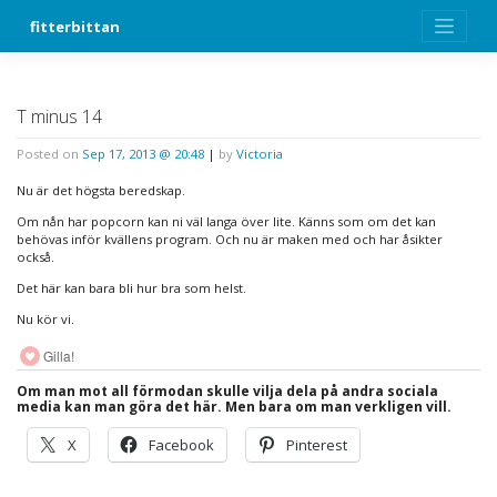
Skip
fitterbittan
to
content
T minus 14
Posted on
Sep 17, 2013 @ 20:48
|
by
Victoria
Nu är det högsta beredskap.
Om nån har popcorn kan ni väl langa över lite. Känns som om det kan
behövas inför kvällens program. Och nu är maken med och har åsikter
också.
Det här kan bara bli hur bra som helst.
Nu kör vi.
Gilla!
Om man mot all förmodan skulle vilja dela på andra sociala
media kan man göra det här. Men bara om man verkligen vill.
X
Facebook
Pinterest