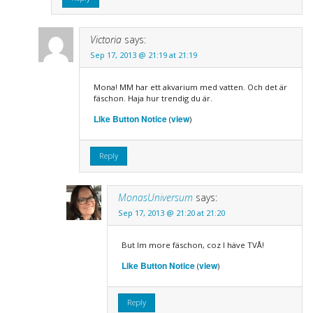
Victoria
says:
Sep 17, 2013 @ 21:19 at 21:19
Mona! MM har ett akvarium med vatten. Och det är
fäschon. Haja hur trendig du är.
Like Button Notice
view
(
)
Reply
MonasUniversum
says:
Sep 17, 2013 @ 21:20 at 21:20
But Im more fäschon, coz I häve TVÅ!
Like Button Notice
view
(
)
Reply