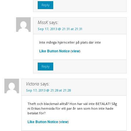
Reply
MissK
says:
Sep 17, 2013 @ 21:31 at 21:31
Inte många hjärnceller på plats där inte
Like Button Notice
view
(
)
Reply
Victoria
says:
Sep 17, 2013 @ 21:28 at 21:28
Theft och blackmail alltså? Hon har väl inte BETALAT! Såg
ni Erikas hemsida för ett par år sen som hon inte hade
betalat för?
Like Button Notice
view
(
)