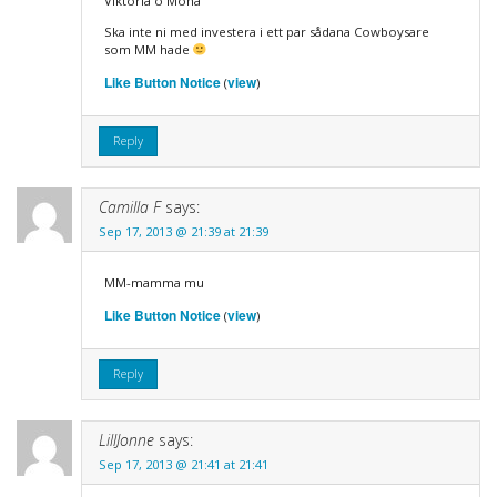
Viktoria o Mona
Ska inte ni med investera i ett par sådana Cowboysare
som MM hade
Like Button Notice
view
(
)
Reply
Camilla F
says:
Sep 17, 2013 @ 21:39 at 21:39
MM-mamma mu
Like Button Notice
view
(
)
Reply
LillJonne
says:
Sep 17, 2013 @ 21:41 at 21:41